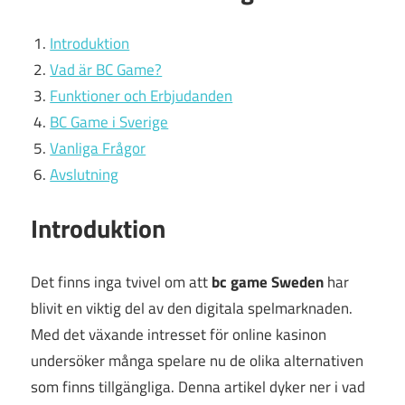
Introduktion
Vad är BC Game?
Funktioner och Erbjudanden
BC Game i Sverige
Vanliga Frågor
Avslutning
Introduktion
Det finns inga tvivel om att
bc game Sweden
har
blivit en viktig del av den digitala spelmarknaden.
Med det växande intresset för online kasinon
undersöker många spelare nu de olika alternativen
som finns tillgängliga. Denna artikel dyker ner i vad