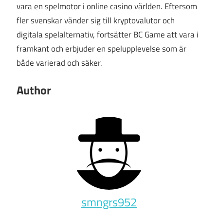
vara en spelmotor i online casino världen. Eftersom
fler svenskar vänder sig till kryptovalutor och
digitala spelalternativ, fortsätter BC Game att vara i
framkant och erbjuder en spelupplevelse som är
både varierad och säker.
Author
smngrs952