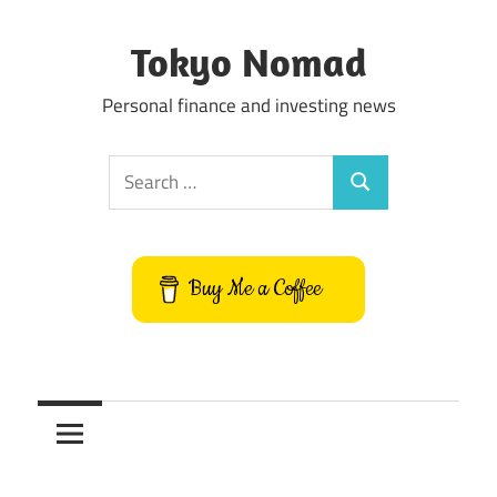
Skip
to
Tokyo Nomad
content
Personal finance and investing news
Search
Search
for:
Buy Me a Coffee