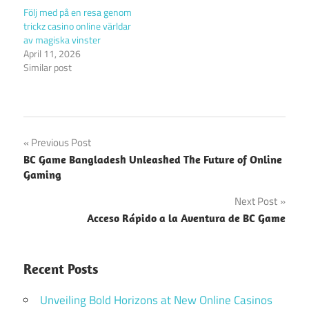
Följ med på en resa genom
trickz casino online världar
av magiska vinster
April 11, 2026
Similar post
Post
Previous Post
BC Game Bangladesh Unleashed The Future of Online
navigation
Gaming
Next Post
Acceso Rápido a la Aventura de BC Game
Recent Posts
Unveiling Bold Horizons at New Online Casinos