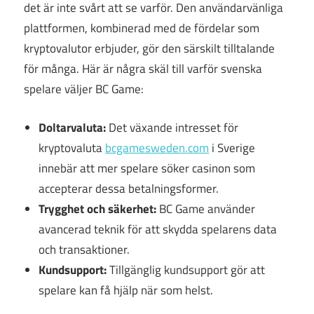
det är inte svårt att se varför. Den användarvänliga
plattformen, kombinerad med de fördelar som
kryptovalutor erbjuder, gör den särskilt tilltalande
för många. Här är några skäl till varför svenska
spelare väljer BC Game:
Doltarvaluta:
Det växande intresset för
kryptovaluta
bcgamesweden.com
i Sverige
innebär att mer spelare söker casinon som
accepterar dessa betalningsformer.
Trygghet och säkerhet:
BC Game använder
avancerad teknik för att skydda spelarens data
och transaktioner.
Kundsupport:
Tillgänglig kundsupport gör att
spelare kan få hjälp när som helst.