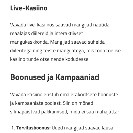
Live-Kasiino
Vavada live-kasiinos saavad mängijad nautida
reaalajas diilereid ja interaktiivset
mängukeskkonda. Mängijad saavad suhelda
diileritega ning teiste mängijatega, mis toob tõelise
kasiino tunde otse nende kodudesse.
Boonused ja Kampaaniad
Vavada kasiino eristub oma erakordsete boonuste
ja kampaaniate poolest. Siin on mõned
silmapaistvad pakkumised, mida ei saa mahajätta:
Tervitusboonus:
Uued mängijad saavad lausa