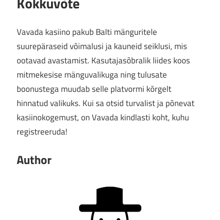
Kokkuvõte
Vavada kasiino pakub Balti mänguritele
suurepäraseid võimalusi ja kauneid seiklusi, mis
ootavad avastamist. Kasutajasõbralik liides koos
mitmekesise mänguvalikuga ning tulusate
boonustega muudab selle platvormi kõrgelt
hinnatud valikuks. Kui sa otsid turvalist ja põnevat
kasiinokogemust, on Vavada kindlasti koht, kuhu
registreeruda!
Author