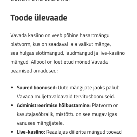
Toode ülevaade
Vavada kasiino on veebipõhine hasartmängu
platvorm, kus on saadaval laia valikut mänge,
sealhulgas slotimängud, laudmängud ja live-kasiino
mängud. Allpool on loetletud mõned Vavada
peamised omadused:
Suured boonused:
Uute mängijate jaoks pakub
Vavada muljetavaldavaid tervitusboonuseid.
Administreerimise hõlbustamine:
Platvorm on
kasutajasõbralik, mistõttu on see mugav igas
vanuses mängijatele.
Live-kasiino:
Reaalajas diilerite mängud toovad