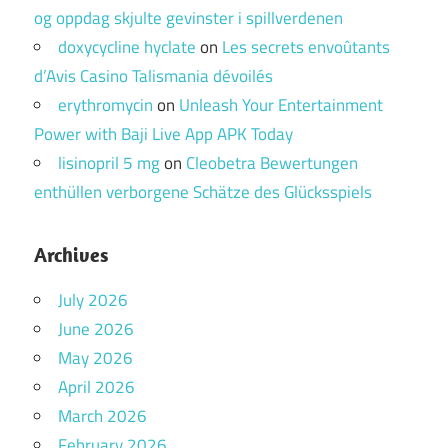
og oppdag skjulte gevinster i spillverdenen
doxycycline hyclate
on
Les secrets envoûtants
d’Avis Casino Talismania dévoilés
erythromycin
on
Unleash Your Entertainment
Power with Baji Live App APK Today
lisinopril 5 mg
on
Cleobetra Bewertungen
enthüllen verborgene Schätze des Glücksspiels
Archives
July 2026
June 2026
May 2026
April 2026
March 2026
February 2026