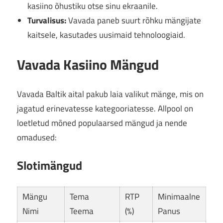
kasiino õhustiku otse sinu ekraanile.
Turvalisus:
Vavada paneb suurt rõhku mängijate
kaitsele, kasutades uusimaid tehnoloogiaid.
Vavada Kasiino Mängud
Vavada Baltik aital pakub laia valikut mänge, mis on
jagatud erinevatesse kategooriatesse. Allpool on
loetletud mõned populaarsed mängud ja nende
omadused:
Slotimängud
Mängu
Tema
RTP
Minimaalne
Nimi
Teema
(%)
Panus