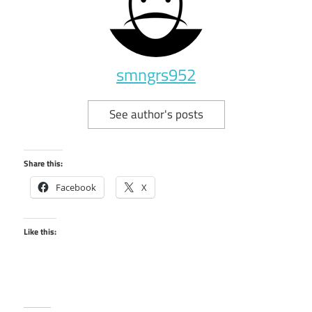
smngrs952
See author's posts
Share this:
Facebook
X
Like this: