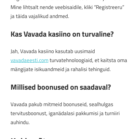
Mine lihtsalt nende veebisaidile, kliki “Registreeru”
ja täida vajalikud andmed.
Kas Vavada kasiino on turvaline?
Jah, Vavada kasiino kasutab uusimaid
vavadaeesti.com
turvatehnoloogiaid, et kaitsta oma
mängijate isikuandmeid ja rahalisi tehinguid.
Millised boonused on saadaval?
Vavada pakub mitmeid boonuseid, sealhulgas
tervitusboonust, iganädalasi pakkumisi ja turniiri
auhindu.