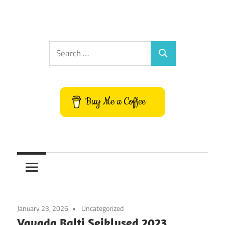
Search
Search
for:
Buy Me a Coffee
January 23, 2026
Uncategorized
Vavada Balti Seiklused 2023