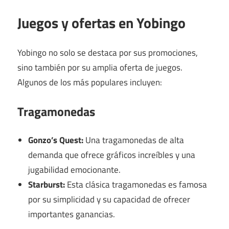
Juegos y ofertas en Yobingo
Yobingo no solo se destaca por sus promociones,
sino también por su amplia oferta de juegos.
Algunos de los más populares incluyen:
Tragamonedas
Gonzo’s Quest:
Una tragamonedas de alta
demanda que ofrece gráficos increíbles y una
jugabilidad emocionante.
Starburst:
Esta clásica tragamonedas es famosa
por su simplicidad y su capacidad de ofrecer
importantes ganancias.