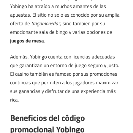
Yobingo ha atraído a muchos amantes de las
apuestas. El sitio no solo es conocido por su amplia
oferta de
tragamonedas
, sino también por su
emocionante sala de bingo y varias opciones de
juegos de mesa
.
Además, Yobingo cuenta con licencias adecuadas
que garantizan un entorno de juego seguro y justo.
El casino también es famoso por sus promociones
continuas que permiten a los jugadores maximizar
sus ganancias y disfrutar de una experiencia más
rica.
Beneficios del código
promocional Yobingo