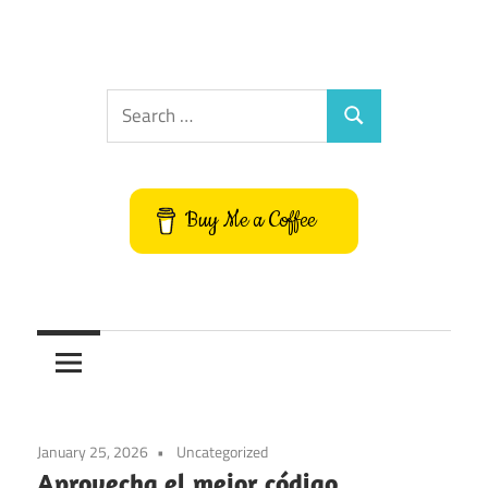
Search
Search
for:
Buy Me a Coffee
January 25, 2026
Uncategorized
Aprovecha el mejor código