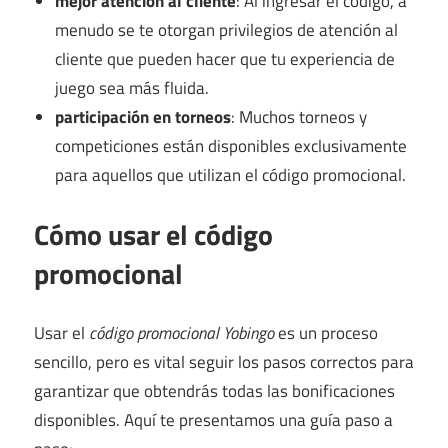
mejor atención al cliente
: Al ingresar el código, a
menudo se te otorgan privilegios de atención al
cliente que pueden hacer que tu experiencia de
juego sea más fluida.
participación en torneos
: Muchos torneos y
competiciones están disponibles exclusivamente
para aquellos que utilizan el código promocional.
Cómo usar el código
promocional
Usar el
código promocional Yobingo
es un proceso
sencillo, pero es vital seguir los pasos correctos para
garantizar que obtendrás todas las bonificaciones
disponibles. Aquí te presentamos una guía paso a