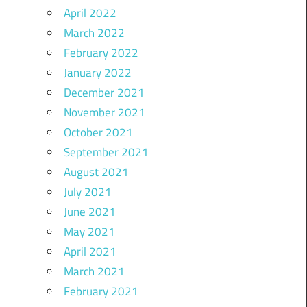
April 2022
March 2022
February 2022
January 2022
December 2021
November 2021
October 2021
September 2021
August 2021
July 2021
June 2021
May 2021
April 2021
March 2021
February 2021