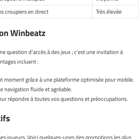
es croupiers en direct
Très élevée
ion Winbeatz
e question d’accès à des jeux ; c’est une invitation à
tages incluent :
ut moment grâce à une plateforme optimisée pour mobile.
e navigation fluide et agréable.
ur répondre à toutes vos questions et préoccupations.
ifs
es joueurs. Voici quelques-unes des promotions les plus