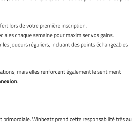
rt lors de votre première inscription.
éciales chaque semaine pour maximiser vos gains.
es joueurs réguliers, incluant des points échangeables
ations, mais elles renforcent également le sentiment
nnexion
.
st primordiale. Winbeatz prend cette responsabilité très au