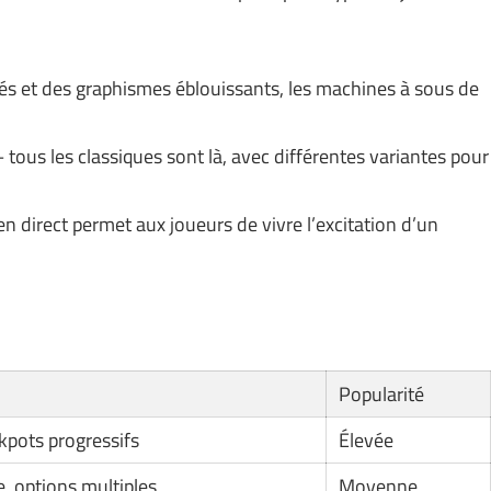
és et des graphismes éblouissants, les machines à sous de
 tous les classiques sont là, avec différentes variantes pour
n direct permet aux joueurs de vivre l’excitation d’un
Popularité
kpots progressifs
Élevée
e, options multiples
Moyenne