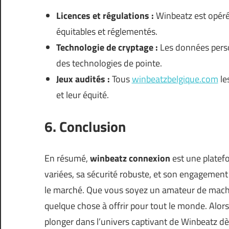
Licences et régulations :
Winbeatz est opéré 
équitables et réglementés.
Technologie de cryptage :
Les données person
des technologies de pointe.
Jeux audités :
Tous
winbeatzbelgique.com
le
et leur équité.
6. Conclusion
En résumé,
winbeatz connexion
est une platefo
variées, sa sécurité robuste, et son engagement
le marché. Que vous soyez un amateur de machin
quelque chose à offrir pour tout le monde. Alor
plonger dans l’univers captivant de Winbeatz dè