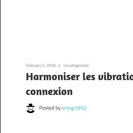
February 5, 2026
Uncategorized
Harmoniser les vibrati
connexion
Posted by
smngrs952