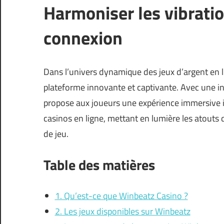
Harmoniser les vibrati
connexion
Dans l’univers dynamique des jeux d’argent en 
plateforme innovante et captivante. Avec une int
propose aux joueurs une expérience immersive i
casinos en ligne, mettant en lumière les atouts 
de jeu.
Table des matières
1. Qu’est-ce que Winbeatz Casino ?
2. Les jeux disponibles sur Winbeatz