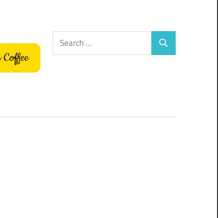
Search
Search
for:
 Coffee