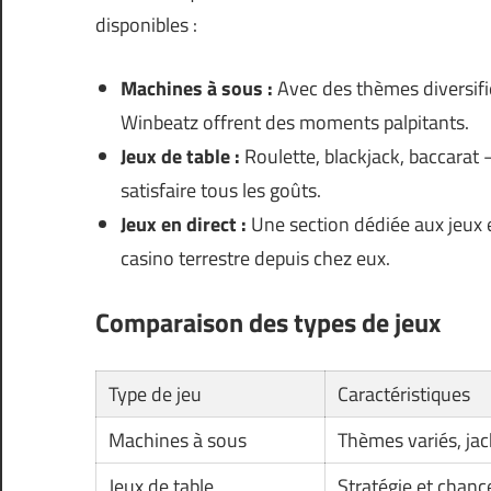
disponibles :
Machines à sous :
Avec des thèmes diversifi
Winbeatz offrent des moments palpitants.
Jeux de table :
Roulette, blackjack, baccarat –
satisfaire tous les goûts.
Jeux en direct :
Une section dédiée aux jeux e
casino terrestre depuis chez eux.
Comparaison des types de jeux
Type de jeu
Caractéristiques
Machines à sous
Thèmes variés, jac
Jeux de table
Stratégie et chanc