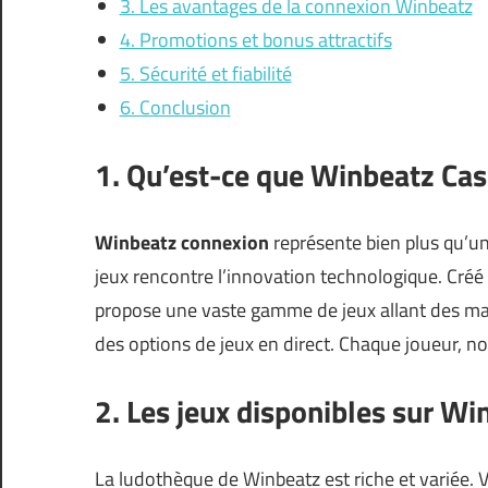
3. Les avantages de la connexion Winbeatz
4. Promotions et bonus attractifs
5. Sécurité et fiabilité
6. Conclusion
1. Qu’est-ce que Winbeatz Cas
Winbeatz connexion
représente bien plus qu’un 
jeux rencontre l’innovation technologique. Créé
propose une vaste gamme de jeux allant des mac
des options de jeux en direct. Chaque joueur, n
2. Les jeux disponibles sur Wi
La ludothèque de Winbeatz est riche et variée. 