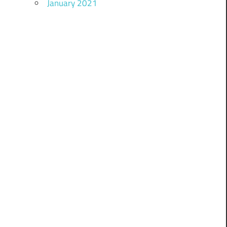
January 2021