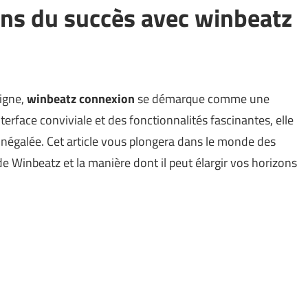
ons du succès avec winbeatz
ligne,
winbeatz connexion
se démarque comme une
erface conviviale et des fonctionnalités fascinantes, elle
négalée. Cet article vous plongera dans le monde des
de Winbeatz et la manière dont il peut élargir vos horizons