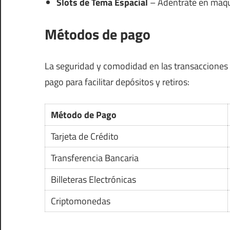
Slots de Tema Espacial
– Adéntrate en máqu
Métodos de pago
La seguridad y comodidad en las transacciones 
pago para facilitar depósitos y retiros:
Método de Pago
Tarjeta de Crédito
Transferencia Bancaria
Billeteras Electrónicas
Criptomonedas