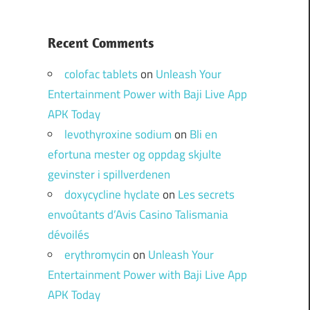
Recent Comments
colofac tablets
on
Unleash Your
Entertainment Power with Baji Live App
APK Today
levothyroxine sodium
on
Bli en
efortuna mester og oppdag skjulte
gevinster i spillverdenen
doxycycline hyclate
on
Les secrets
envoûtants d’Avis Casino Talismania
dévoilés
erythromycin
on
Unleash Your
Entertainment Power with Baji Live App
APK Today