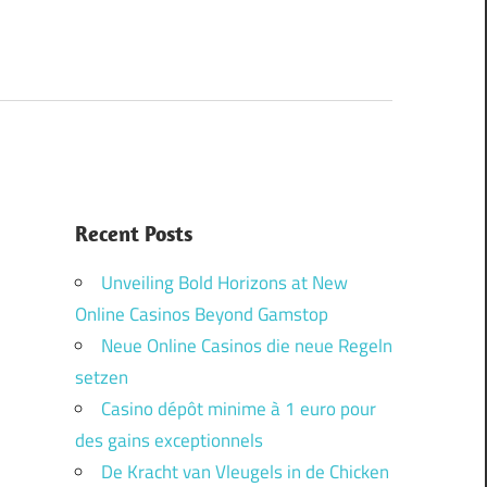
Recent Posts
Unveiling Bold Horizons at New
Online Casinos Beyond Gamstop
Neue Online Casinos die neue Regeln
setzen
Casino dépôt minime à 1 euro pour
des gains exceptionnels
De Kracht van Vleugels in de Chicken