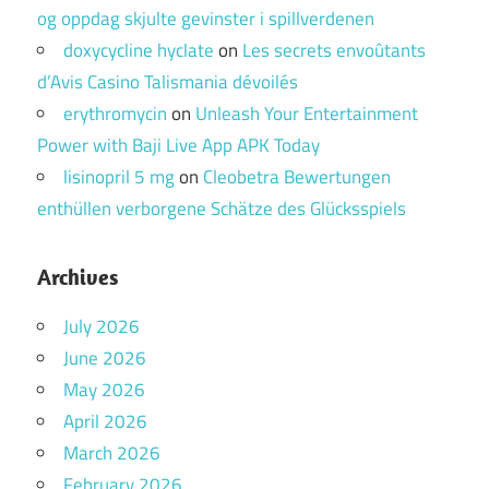
og oppdag skjulte gevinster i spillverdenen
doxycycline hyclate
on
Les secrets envoûtants
d’Avis Casino Talismania dévoilés
erythromycin
on
Unleash Your Entertainment
Power with Baji Live App APK Today
lisinopril 5 mg
on
Cleobetra Bewertungen
enthüllen verborgene Schätze des Glücksspiels
Archives
July 2026
June 2026
May 2026
April 2026
March 2026
February 2026