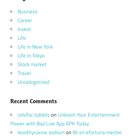
Business
Career
Invest
Life
Life in New York
Life in Tokyo
Stock market
Travel
Uncategorized
Recent Comments
colofac tablets
on
Unleash Your Entertainment
Power with Baji Live App APK Today
levothyroxine sodium
on
Bli en efortuna mester