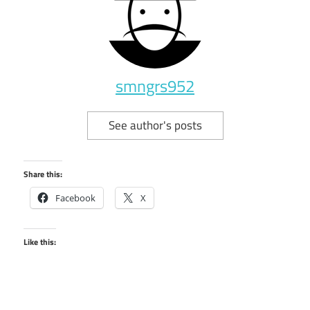
smngrs952
See author's posts
Share this:
Facebook
X
Like this: