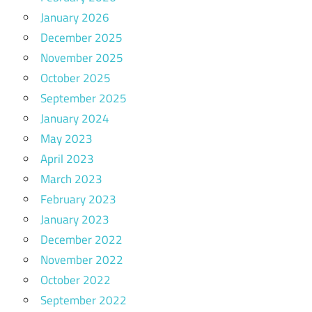
January 2026
December 2025
November 2025
October 2025
September 2025
January 2024
May 2023
April 2023
March 2023
February 2023
January 2023
December 2022
November 2022
October 2022
September 2022