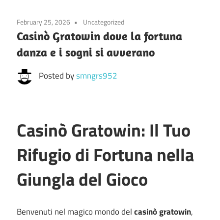
February 25, 2026
Uncategorized
Casinò Gratowin dove la fortuna
danza e i sogni si avverano
Posted by
smngrs952
Casinò Gratowin: Il Tuo
Rifugio di Fortuna nella
Giungla del Gioco
Benvenuti nel magico mondo del
casinò gratowin
,