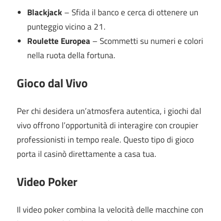
Blackjack
– Sfida il banco e cerca di ottenere un
punteggio vicino a 21.
Roulette Europea
– Scommetti su numeri e colori
nella ruota della fortuna.
Gioco dal Vivo
Per chi desidera un’atmosfera autentica, i giochi dal
vivo offrono l’opportunità di interagire con croupier
professionisti in tempo reale. Questo tipo di gioco
porta il casinò direttamente a casa tua.
Video Poker
Il video poker combina la velocità delle macchine con