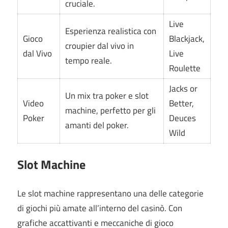
cruciale.
Live
Esperienza realistica con
Gioco
Blackjack,
croupier dal vivo in
dal Vivo
Live
tempo reale.
Roulette
Jacks or
Un mix tra poker e slot
Video
Better,
machine, perfetto per gli
Poker
Deuces
amanti del poker.
Wild
Slot Machine
Le slot machine rappresentano una delle categorie
di giochi più amate all’interno del casinò. Con
grafiche accattivanti e meccaniche di gioco