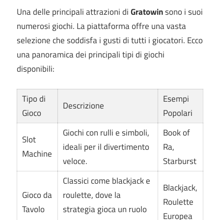
Una delle principali attrazioni di
Gratowin
sono i suoi
numerosi giochi. La piattaforma offre una vasta
selezione che soddisfa i gusti di tutti i giocatori. Ecco
una panoramica dei principali tipi di giochi
disponibili:
Tipo di
Esempi
Descrizione
Gioco
Popolari
Giochi con rulli e simboli,
Book of
Slot
ideali per il divertimento
Ra,
Machine
veloce.
Starburst
Classici come blackjack e
Blackjack,
Gioco da
roulette, dove la
Roulette
Tavolo
strategia gioca un ruolo
Europea