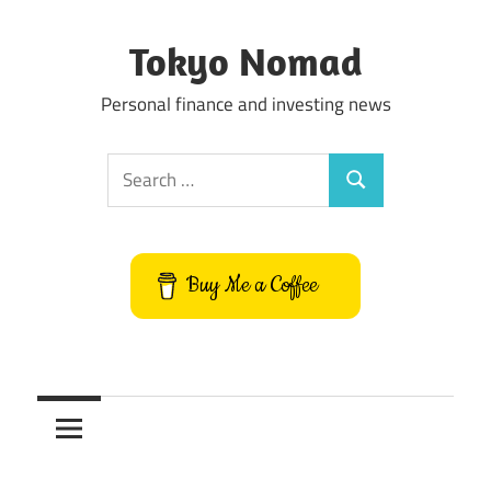
Skip
to
Tokyo Nomad
content
Personal finance and investing news
Search
Search
for:
Buy Me a Coffee