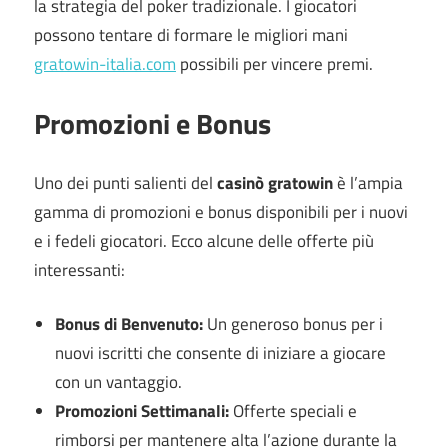
la strategia del poker tradizionale. I giocatori
possono tentare di formare le migliori mani
gratowin-italia.com
possibili per vincere premi.
Promozioni e Bonus
Uno dei punti salienti del
casinò gratowin
è l’ampia
gamma di promozioni e bonus disponibili per i nuovi
e i fedeli giocatori. Ecco alcune delle offerte più
interessanti:
Bonus di Benvenuto:
Un generoso bonus per i
nuovi iscritti che consente di iniziare a giocare
con un vantaggio.
Promozioni Settimanali:
Offerte speciali e
rimborsi per mantenere alta l’azione durante la