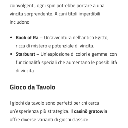
coinvolgenti, ogni spin potrebbe portare a una
vincita sorprendente. Alcuni titoli imperdibili
includono:
Book of Ra
– Un’avventura nell’antico Egitto,
ricca di mistero e potenziale di vincita.
Starburst
– Un’esplosione di colori e gemme, con
funzionalità speciali che aumentano le possibilità
di vincita.
Gioco da Tavolo
I giochi da tavolo sono perfetti per chi cerca
un’esperienza più strategica. Il
casinò gratowin
offre diverse varianti di giochi classici: