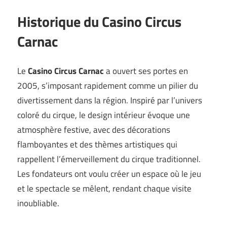
Historique du Casino Circus
Carnac
Le
Casino Circus Carnac
a ouvert ses portes en
2005, s’imposant rapidement comme un pilier du
divertissement dans la région. Inspiré par l’univers
coloré du cirque, le design intérieur évoque une
atmosphère festive, avec des décorations
flamboyantes et des thèmes artistiques qui
rappellent l’émerveillement du cirque traditionnel.
Les fondateurs ont voulu créer un espace où le jeu
et le spectacle se mêlent, rendant chaque visite
inoubliable.