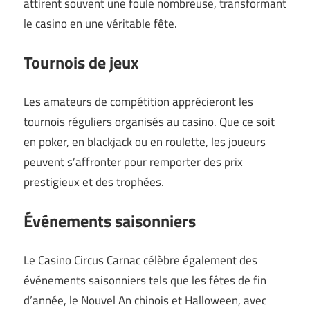
attirent souvent une foule nombreuse, transformant
le casino en une véritable fête.
Tournois de jeux
Les amateurs de compétition apprécieront les
tournois réguliers organisés au casino. Que ce soit
en poker, en blackjack ou en roulette, les joueurs
peuvent s’affronter pour remporter des prix
prestigieux et des trophées.
Événements saisonniers
Le Casino Circus Carnac célèbre également des
événements saisonniers tels que les fêtes de fin
d’année, le Nouvel An chinois et Halloween, avec