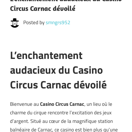
Circus Carnac dévoilé
Posted by
smngrs952
L’enchantement
audacieux du Casino
Circus Carnac dévoilé
Bienvenue au
Casino Circus Carnac
, un lieu où le
charme du cirque rencontre l’excitation des jeux
d’argent. Situé au cœur de la magnifique station
balnéaire de Carnac, ce casino est bien plus qu’une