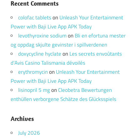
Recent Comments
colofac tablets
on
Unleash Your Entertainment
Power with Baji Live App APK Today
levothyroxine sodium
on
Bli en efortuna mester
og oppdag skjulte gevinster i spillverdenen
doxycycline hyclate
on
Les secrets envoûtants
d’Avis Casino Talismania dévoilés
erythromycin
on
Unleash Your Entertainment
Power with Baji Live App APK Today
lisinopril 5 mg
on
Cleobetra Bewertungen
enthüllen verborgene Schätze des Glücksspiels
Archives
July 2026