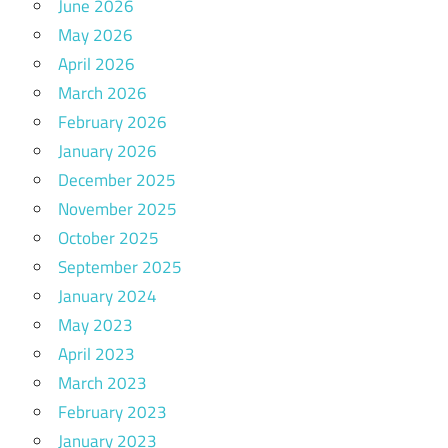
June 2026
May 2026
April 2026
March 2026
February 2026
January 2026
December 2025
November 2025
October 2025
September 2025
January 2024
May 2023
April 2023
March 2023
February 2023
January 2023