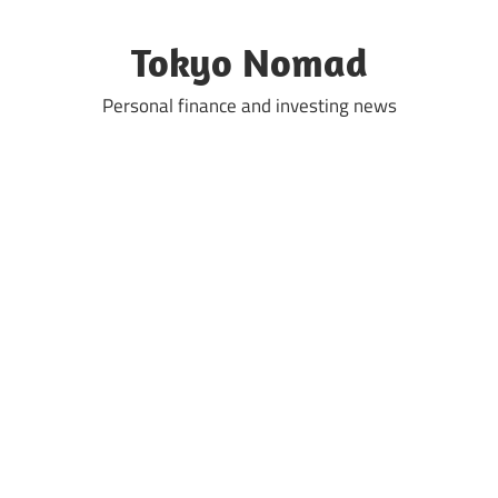
Skip
to
Tokyo Nomad
content
Personal finance and investing news