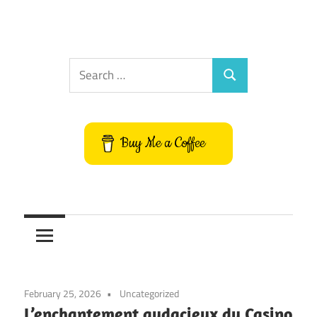
Search
Search
for:
Buy Me a Coffee
February 25, 2026
Uncategorized
L’enchantement audacieux du Casino