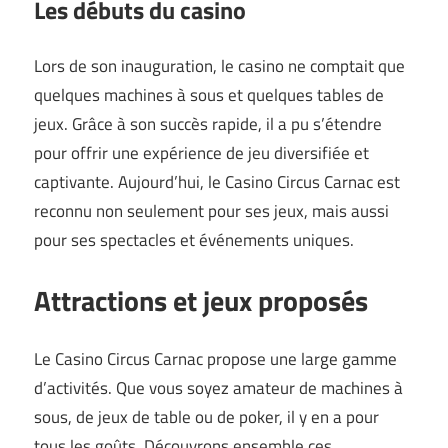
Les débuts du casino
Lors de son inauguration, le casino ne comptait que
quelques machines à sous et quelques tables de
jeux. Grâce à son succès rapide, il a pu s’étendre
pour offrir une expérience de jeu diversifiée et
captivante. Aujourd’hui, le Casino Circus Carnac est
reconnu non seulement pour ses jeux, mais aussi
pour ses spectacles et événements uniques.
Attractions et jeux proposés
Le Casino Circus Carnac propose une large gamme
d’activités. Que vous soyez amateur de machines à
sous, de jeux de table ou de poker, il y en a pour
tous les goûts. Découvrons ensemble ces