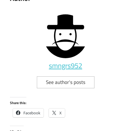
smngrs952
See author's posts
Share this:
Facebook
X