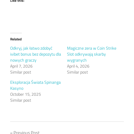
Like this:
Related
Odkryj, jak łatwo zdobyć
Magiczne zera w Coin Strike
ivibet bonus bez depozytu dla
Slot odkrywają skarby
nowych graczy
wygranych
April 7, 2026
April 4, 2026
Similar post
Similar post
Eksploracja Świata Spinanga
Kasyno
October 15, 2025
Similar post
Previous Post