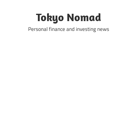
Skip
to
Tokyo Nomad
content
Personal finance and investing news