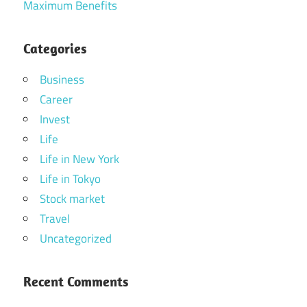
Maximum Benefits
Categories
Business
Career
Invest
Life
Life in New York
Life in Tokyo
Stock market
Travel
Uncategorized
Recent Comments