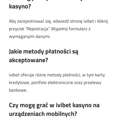
kasyno?
Aby zarejestrować się, odwiedź stronę ivibet i kliknij
przycisk “Rejestracja”. Wypełnij formularz z
wymaganymi danymi.
Jakie metody płatności są
akceptowane?
ivibet oferuje różne metody płatności, w tym karty
kredytowe, portfele elektroniczne oraz przelewy
bankowe.
Czy mogę grać w ivibet kasyno na
urządzeniach mobilnych?