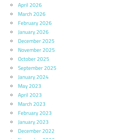
April 2026
March 2026
February 2026
January 2026
December 2025
November 2025
October 2025
September 2025
January 2024
May 2023
April 2023
March 2023
February 2023
January 2023
December 2022