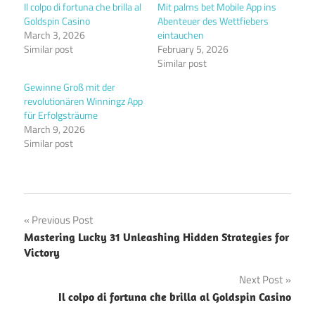
Il colpo di fortuna che brilla al
Mit palms bet Mobile App ins
Goldspin Casino
Abenteuer des Wettfiebers
March 3, 2026
eintauchen
Similar post
February 5, 2026
Similar post
Gewinne Groß mit der
revolutionären Winningz App
für Erfolgsträume
March 9, 2026
Similar post
Post
Previous Post
Mastering Lucky 31 Unleashing Hidden Strategies for
navigation
Victory
Next Post
Il colpo di fortuna che brilla al Goldspin Casino