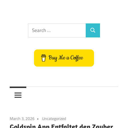
Search
Search
for:
Buy Me a Coffee
March 3, 2026
Uncategorized
Goldspin App Entfaltet den Zauber