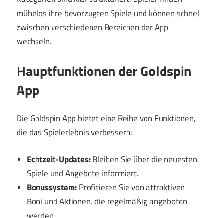
mühelos ihre bevorzugten Spiele und können schnell
zwischen verschiedenen Bereichen der App
wechseln.
Hauptfunktionen der Goldspin
App
Die Goldspin App bietet eine Reihe von Funktionen,
die das Spielerlebnis verbessern:
Echtzeit-Updates:
Bleiben Sie über die neuesten
Spiele und Angebote informiert.
Bonussystem:
Profitieren Sie von attraktiven
Boni und Aktionen, die regelmäßig angeboten
werden.