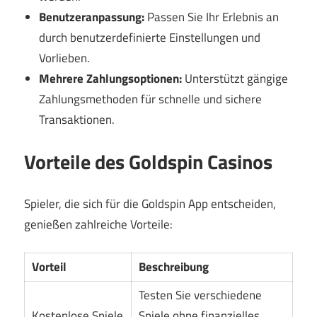
Benutzeranpassung:
Passen Sie Ihr Erlebnis an
durch benutzerdefinierte Einstellungen und
Vorlieben.
Mehrere Zahlungsoptionen:
Unterstützt gängige
Zahlungsmethoden für schnelle und sichere
Transaktionen.
Vorteile des Goldspin Casinos
Spieler, die sich für die Goldspin App entscheiden,
genießen zahlreiche Vorteile:
Vorteil
Beschreibung
Testen Sie verschiedene
Kostenlose Spiele
Spiele ohne finanzielles