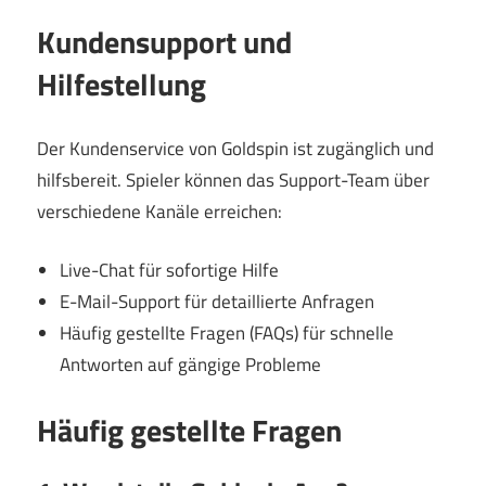
Kundensupport und
Hilfestellung
Der Kundenservice von Goldspin ist zugänglich und
hilfsbereit. Spieler können das Support-Team über
verschiedene Kanäle erreichen:
Live-Chat für sofortige Hilfe
E-Mail-Support für detaillierte Anfragen
Häufig gestellte Fragen (FAQs) für schnelle
Antworten auf gängige Probleme
Häufig gestellte Fragen