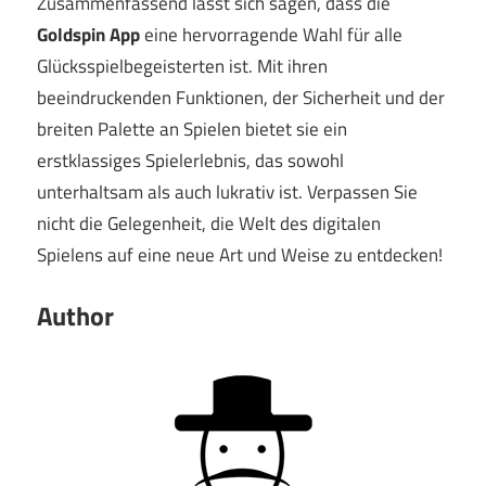
Zusammenfassend lässt sich sagen, dass die
Goldspin App
eine hervorragende Wahl für alle
Glücksspielbegeisterten ist. Mit ihren
beeindruckenden Funktionen, der Sicherheit und der
breiten Palette an Spielen bietet sie ein
erstklassiges Spielerlebnis, das sowohl
unterhaltsam als auch lukrativ ist. Verpassen Sie
nicht die Gelegenheit, die Welt des digitalen
Spielens auf eine neue Art und Weise zu entdecken!
Author