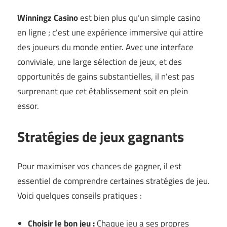
Winningz Casino
est bien plus qu’un simple casino
en ligne ; c’est une expérience immersive qui attire
des joueurs du monde entier. Avec une interface
conviviale, une large sélection de jeux, et des
opportunités de gains substantielles, il n’est pas
surprenant que cet établissement soit en plein
essor.
Stratégies de jeux gagnants
Pour maximiser vos chances de gagner, il est
essentiel de comprendre certaines stratégies de jeu.
Voici quelques conseils pratiques :
Choisir le bon jeu :
Chaque jeu a ses propres