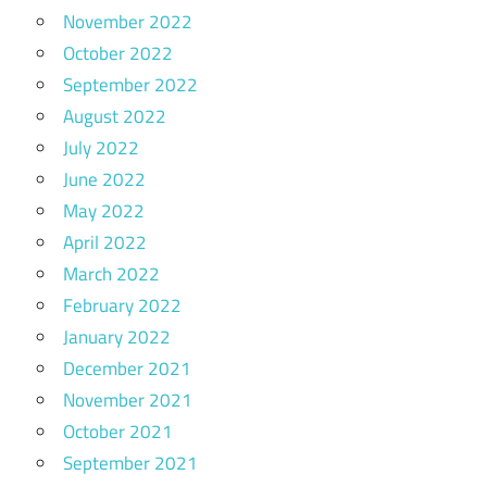
November 2022
October 2022
September 2022
August 2022
July 2022
June 2022
May 2022
April 2022
March 2022
February 2022
January 2022
December 2021
November 2021
October 2021
September 2021