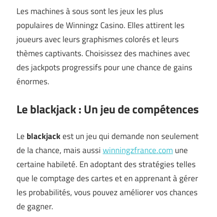
Les machines à sous sont les jeux les plus
populaires de Winningz Casino. Elles attirent les
joueurs avec leurs graphismes colorés et leurs
thèmes captivants. Choisissez des machines avec
des jackpots progressifs pour une chance de gains
énormes.
Le blackjack : Un jeu de compétences
Le
blackjack
est un jeu qui demande non seulement
de la chance, mais aussi
winningzfrance.com
une
certaine habileté. En adoptant des stratégies telles
que le comptage des cartes et en apprenant à gérer
les probabilités, vous pouvez améliorer vos chances
de gagner.