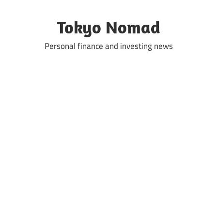
Skip
to
Tokyo Nomad
content
Personal finance and investing news