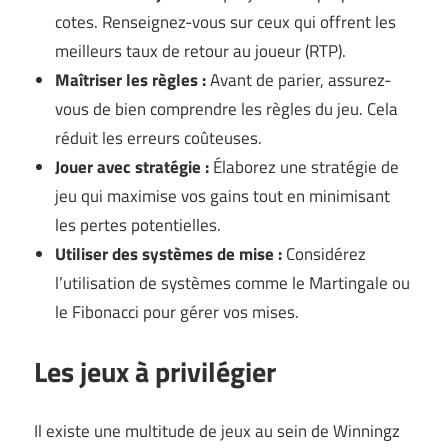
cotes. Renseignez-vous sur ceux qui offrent les
meilleurs taux de retour au joueur (RTP).
Maîtriser les règles :
Avant de parier, assurez-
vous de bien comprendre les règles du jeu. Cela
réduit les erreurs coûteuses.
Jouer avec stratégie :
Élaborez une stratégie de
jeu qui maximise vos gains tout en minimisant
les pertes potentielles.
Utiliser des systèmes de mise :
Considérez
l’utilisation de systèmes comme le Martingale ou
le Fibonacci pour gérer vos mises.
Les jeux à privilégier
Il existe une multitude de jeux au sein de Winningz