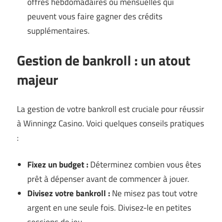
offres hebdomadaires ou mensuelles qui
peuvent vous faire gagner des crédits
supplémentaires.
Gestion de bankroll : un atout
majeur
La gestion de votre bankroll est cruciale pour réussir
à Winningz Casino. Voici quelques conseils pratiques
:
Fixez un budget :
Déterminez combien vous êtes
prêt à dépenser avant de commencer à jouer.
Divisez votre bankroll :
Ne misez pas tout votre
argent en une seule fois. Divisez-le en petites