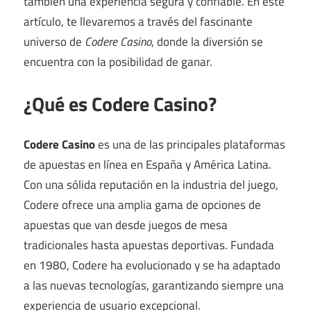
también una experiencia segura y confiable. En este
artículo, te llevaremos a través del fascinante
universo de
Codere Casino
, donde la diversión se
encuentra con la posibilidad de ganar.
¿Qué es Codere Casino?
Codere Casino
es una de las principales plataformas
de apuestas en línea en España y América Latina.
Con una sólida reputación en la industria del juego,
Codere ofrece una amplia gama de opciones de
apuestas que van desde juegos de mesa
tradicionales hasta apuestas deportivas. Fundada
en 1980, Codere ha evolucionado y se ha adaptado
a las nuevas tecnologías, garantizando siempre una
experiencia de usuario excepcional.