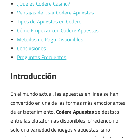
¿Qué es Codere Casino?
Ventajas de Usar Codere Apuestas
Tipos de Apuestas en Codere
Cómo Empezar con Codere Apuestas
Métodos de Pago Disponibles
Conclusiones
Preguntas Frecuentes
Introducción
En el mundo actual, las apuestas en línea se han
convertido en una de las formas más emocionantes
de entretenimiento.
Codere Apuestas
se destaca
entre las plataformas disponibles, ofreciendo no
solo una variedad de juegos y apuestas, sino