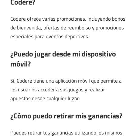
Codere?
Codere ofrece varias promociones, incluyendo bonos
de bienvenida, ofertas de reembolso y promociones
especiales para eventos deportivos.
¿Puedo jugar desde mi dispositivo
móvil?
Sí, Codere tiene una aplicación móvil que permite a
los usuarios acceder a sus juegos y realizar
apuestas desde cualquier lugar.
¿Cómo puedo retirar mis ganancias?
Puedes retirar tus ganancias utilizando los mismos