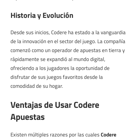
Historia y Evolución
Desde sus inicios, Codere ha estado a la vanguardia
de la innovación en el sector del juego. La compañía
comenzó como un operador de apuestas en tierra y
rápidamente se expandió al mundo digital,
ofreciendo a los jugadores la oportunidad de
disfrutar de sus juegos favoritos desde la
comodidad de su hogar.
Ventajas de Usar Codere
Apuestas
Existen múltiples razones por las cuales
Codere