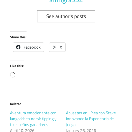
See author's posts
Share this:
Facebook
X
Like this:
Loading…
Related
Aventura emocionante con
Apuestas en Línea con Stake
langoddsen norsk tipping y
Innovando la Experiencia de
tus sueños ganadores
Juego
April 10, 2026
January 26, 2026