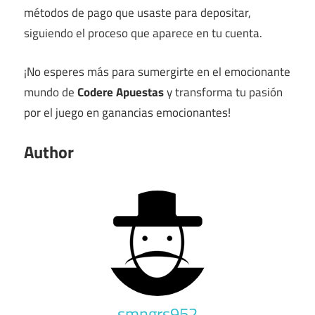
métodos de pago que usaste para depositar,
siguiendo el proceso que aparece en tu cuenta.
¡No esperes más para sumergirte en el emocionante
mundo de
Codere Apuestas
y transforma tu pasión
por el juego en ganancias emocionantes!
Author
smngrs952