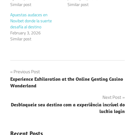
Similar post
Similar post
Apuestas audaces en
Novibet donde la suerte
desafía al destino
February 3, 2026
Similar post
Post
Previous Post
Experience Exhilaration at the Online Genting Casino
navigation
Wonderland
Next Post
Desbloqueie seu destino com a experiência incrível do
luckia login
Recent Posts