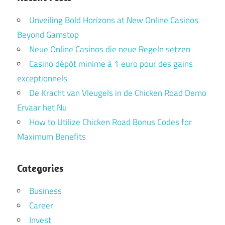
Unveiling Bold Horizons at New Online Casinos
Beyond Gamstop
Neue Online Casinos die neue Regeln setzen
Casino dépôt minime à 1 euro pour des gains
exceptionnels
De Kracht van Vleugels in de Chicken Road Demo
Ervaar het Nu
How to Utilize Chicken Road Bonus Codes for
Maximum Benefits
Categories
Business
Career
Invest