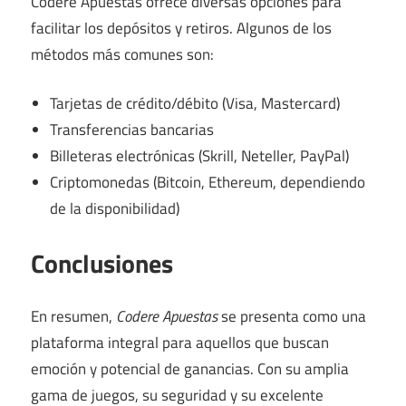
Codere Apuestas ofrece diversas opciones para
facilitar los depósitos y retiros. Algunos de los
métodos más comunes son:
Tarjetas de crédito/débito (Visa, Mastercard)
Transferencias bancarias
Billeteras electrónicas (Skrill, Neteller, PayPal)
Criptomonedas (Bitcoin, Ethereum, dependiendo
de la disponibilidad)
Conclusiones
En resumen,
Codere Apuestas
se presenta como una
plataforma integral para aquellos que buscan
emoción y potencial de ganancias. Con su amplia
gama de juegos, su seguridad y su excelente