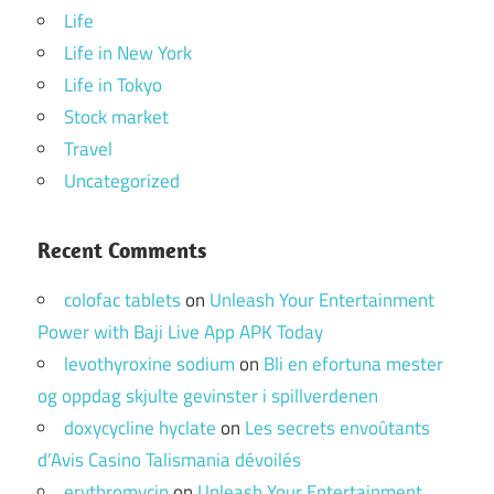
Life
Life in New York
Life in Tokyo
Stock market
Travel
Uncategorized
Recent Comments
colofac tablets
on
Unleash Your Entertainment
Power with Baji Live App APK Today
levothyroxine sodium
on
Bli en efortuna mester
og oppdag skjulte gevinster i spillverdenen
doxycycline hyclate
on
Les secrets envoûtants
d’Avis Casino Talismania dévoilés
erythromycin
on
Unleash Your Entertainment