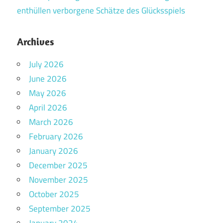
enthüllen verborgene Schätze des Glücksspiels
Archives
July 2026
June 2026
May 2026
April 2026
March 2026
February 2026
January 2026
December 2025
November 2025
October 2025
September 2025