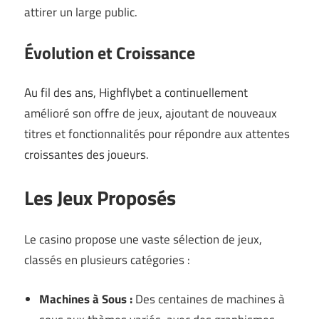
attirer un large public.
Évolution et Croissance
Au fil des ans, Highflybet a continuellement
amélioré son offre de jeux, ajoutant de nouveaux
titres et fonctionnalités pour répondre aux attentes
croissantes des joueurs.
Les Jeux Proposés
Le casino propose une vaste sélection de jeux,
classés en plusieurs catégories :
Machines à Sous :
Des centaines de machines à