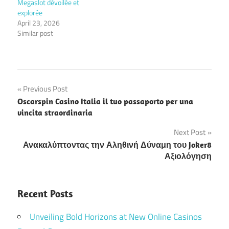
Megaslot dévoilée et
explorée
April 23, 2026
Similar post
Post
Previous Post
Oscarspin Casino Italia il tuo passaporto per una
navigation
vincita straordinaria
Next Post
Ανακαλύπτοντας την Αληθινή Δύναμη του Joker8
Αξιολόγηση
Recent Posts
Unveiling Bold Horizons at New Online Casinos