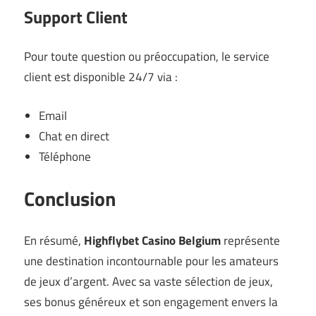
Support Client
Pour toute question ou préoccupation, le service
client est disponible 24/7 via :
Email
Chat en direct
Téléphone
Conclusion
En résumé,
Highflybet Casino Belgium
représente
une destination incontournable pour les amateurs
de jeux d’argent. Avec sa vaste sélection de jeux,
ses bonus généreux et son engagement envers la