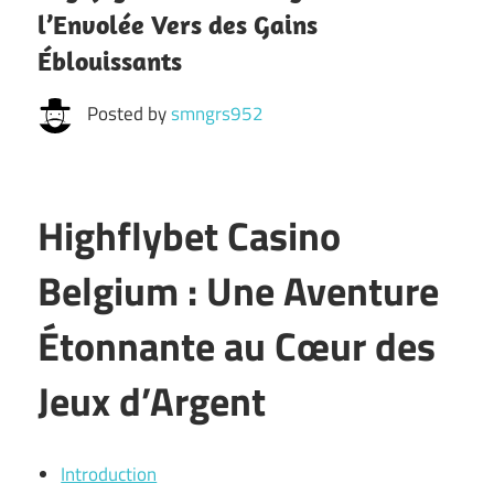
l’Envolée Vers des Gains
Éblouissants
Posted by
smngrs952
Highflybet Casino
Belgium : Une Aventure
Étonnante au Cœur des
Jeux d’Argent
Introduction