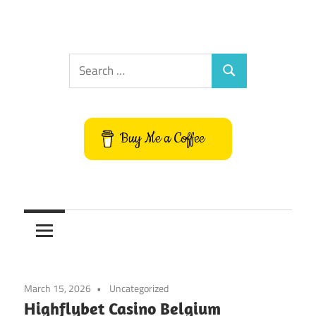
Search
Search
for:
Buy Me a Coffee
March 15, 2026
Uncategorized
Highflybet Casino Belgium