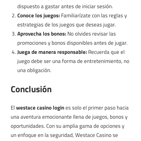
dispuesto a gastar antes de iniciar sesión.
Conoce los juegos:
Familiarízate con las reglas y
estrategias de los juegos que deseas jugar.
Aprovecha los bonos:
No olvides revisar las
promociones y bonos disponibles antes de jugar.
Juega de manera responsable:
Recuerda que el
juego debe ser una forma de entretenimiento, no
una obligación.
Conclusión
El
westace casino login
es solo el primer paso hacia
una aventura emocionante llena de juegos, bonos y
oportunidades. Con su amplia gama de opciones y
un enfoque en la seguridad, Westace Casino se