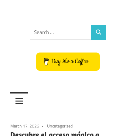
Search
Search
for:
Buy Me a Coffee
March 17, 2026
Uncategorized
Descubre el acceso mágico a