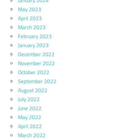
January 2024
May 2023
April 2023
March 2023
February 2023
January 2023
December 2022
November 2022
October 2022
September 2022
August 2022
July 2022
June 2022
May 2022
April 2022
March 2022