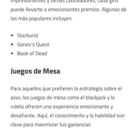
impresionantes y temas cautivadores, cada giro
puede llevarte a emocionantes premios. Algunas de
las más populares incluyen:
Starburst
Gonzo’s Quest
Book of Dead
Juegos de Mesa
Para aquellos que prefieren la estrategia sobre el
azar, los juegos de mesa como el blackjack y la
ruleta ofrecen una experiencia emocionante y
desafiante. Aquí, el conocimiento y la habilidad son
clave para maximizar tus ganancias.