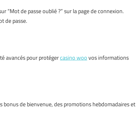
sur “Mot de passe oublié ?” sur la page de connexion.
mot de passe.
ité avancés pour protéger
casino woo
vos informations
es bonus de bienvenue, des promotions hebdomadaires et