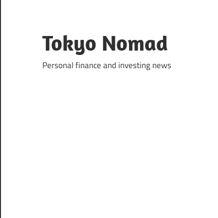
Skip
to
content
Tokyo Nomad
Personal finance and investing news