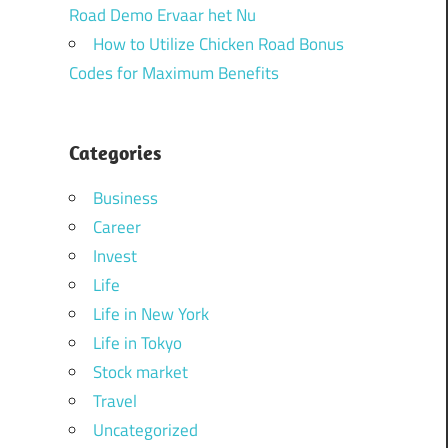
Road Demo Ervaar het Nu
How to Utilize Chicken Road Bonus
Codes for Maximum Benefits
Categories
Business
Career
Invest
Life
Life in New York
Life in Tokyo
Stock market
Travel
Uncategorized