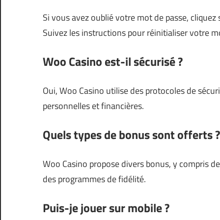
Si vous avez oublié votre mot de passe, cliquez 
Suivez les instructions pour réinitialiser votre 
Woo Casino est-il sécurisé ?
Oui, Woo Casino utilise des protocoles de sécur
personnelles et financières.
Quels types de bonus sont offerts ?
Woo Casino propose divers bonus, y compris d
des programmes de fidélité.
Puis-je jouer sur mobile ?