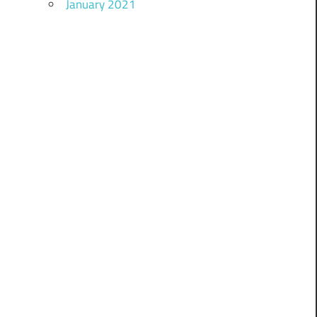
January 2021