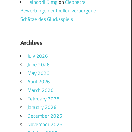
lisinopril 5 mg
on
Cleobetra
Bewertungen enthüllen verborgene
Schätze des Glücksspiels
Archives
July 2026
June 2026
May 2026
April 2026
March 2026
February 2026
January 2026
December 2025
November 2025