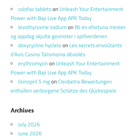
colofac tablets
on
Unleash Your Entertainment
Power with Baji Live App APK Today
levothyroxine sodium
on
Bli en efortuna mester
og oppdag skjulte gevinster i spillverdenen
doxycycline hyclate
on
Les secrets envoûtants
d’Avis Casino Talismania dévoilés
erythromycin
on
Unleash Your Entertainment
Power with Baji Live App APK Today
lisinopril 5 mg
on
Cleobetra Bewertungen
enthüllen verborgene Schätze des Glücksspiels
Archives
July 2026
June 2026