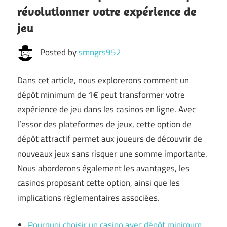
révolutionner votre expérience de
jeu
Posted by
smngrs952
Dans cet article, nous explorerons comment un
dépôt minimum de 1€ peut transformer votre
expérience de jeu dans les casinos en ligne. Avec
l’essor des plateformes de jeux, cette option de
dépôt attractif permet aux joueurs de découvrir de
nouveaux jeux sans risquer une somme importante.
Nous aborderons également les avantages, les
casinos proposant cette option, ainsi que les
implications réglementaires associées.
Pourquoi choisir un casino avec dépôt minimum