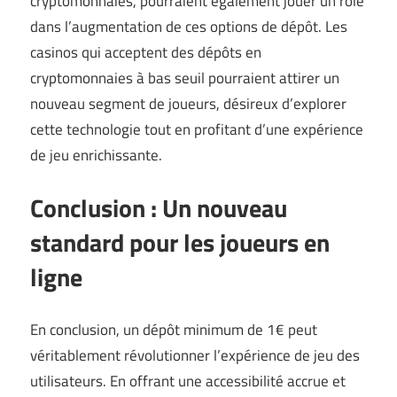
cryptomonnaies, pourraient également jouer un rôle
dans l’augmentation de ces options de dépôt. Les
casinos qui acceptent des dépôts en
cryptomonnaies à bas seuil pourraient attirer un
nouveau segment de joueurs, désireux d’explorer
cette technologie tout en profitant d’une expérience
de jeu enrichissante.
Conclusion : Un nouveau
standard pour les joueurs en
ligne
En conclusion, un dépôt minimum de 1€ peut
véritablement révolutionner l’expérience de jeu des
utilisateurs. En offrant une accessibilité accrue et