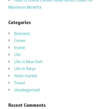
Maximum Benefits
Categories
Business
Career
Invest
Life
Life in New York
Life in Tokyo
Stock market
Travel
Uncategorized
Recent Comments