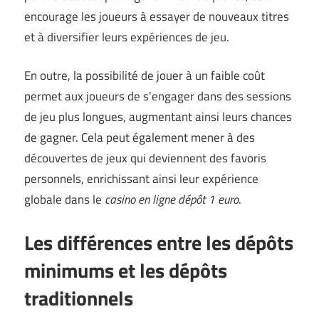
encourage les joueurs à essayer de nouveaux titres
et à diversifier leurs expériences de jeu.
En outre, la possibilité de jouer à un faible coût
permet aux joueurs de s’engager dans des sessions
de jeu plus longues, augmentant ainsi leurs chances
de gagner. Cela peut également mener à des
découvertes de jeux qui deviennent des favoris
personnels, enrichissant ainsi leur expérience
globale dans le
casino en ligne dépôt 1 euro
.
Les différences entre les dépôts
minimums et les dépôts
traditionnels