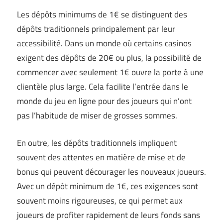
Les dépôts minimums de 1€ se distinguent des
dépôts traditionnels principalement par leur
accessibilité. Dans un monde où certains casinos
exigent des dépôts de 20€ ou plus, la possibilité de
commencer avec seulement 1€ ouvre la porte à une
clientèle plus large. Cela facilite l’entrée dans le
monde du jeu en ligne pour des joueurs qui n’ont
pas l’habitude de miser de grosses sommes.
En outre, les dépôts traditionnels impliquent
souvent des attentes en matière de mise et de
bonus qui peuvent décourager les nouveaux joueurs.
Avec un dépôt minimum de 1€, ces exigences sont
souvent moins rigoureuses, ce qui permet aux
joueurs de profiter rapidement de leurs fonds sans