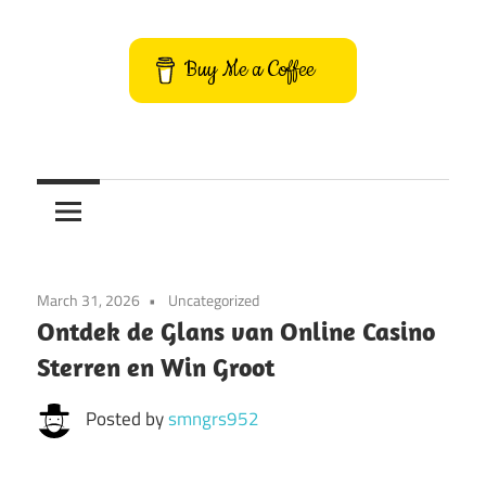
Buy Me a Coffee
March 31, 2026
Uncategorized
Ontdek de Glans van Online Casino
Sterren en Win Groot
Posted by
smngrs952