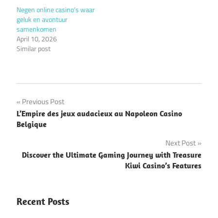
Negen online casino’s waar
geluk en avontuur
samenkomen
April 10, 2026
Similar post
Post
Previous Post
L’Empire des jeux audacieux au Napoleon Casino
navigation
Belgique
Next Post
Discover the Ultimate Gaming Journey with Treasure
Kiwi Casino’s Features
Recent Posts