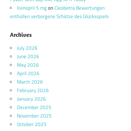
lisinopril 5 mg
on
Cleobetra Bewertungen
enthüllen verborgene Schätze des Glücksspiels
Archives
July 2026
June 2026
May 2026
April 2026
March 2026
February 2026
January 2026
December 2025
November 2025
October 2025