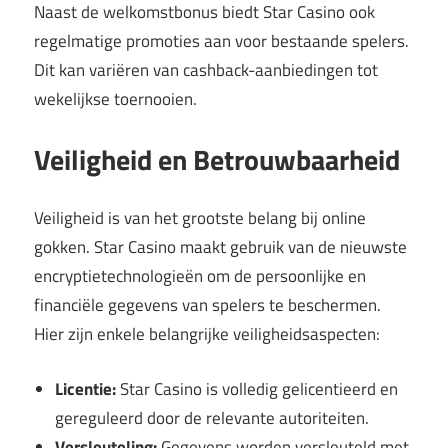
Naast de welkomstbonus biedt Star Casino ook
regelmatige promoties aan voor bestaande spelers.
Dit kan variëren van cashback-aanbiedingen tot
wekelijkse toernooien.
Veiligheid en Betrouwbaarheid
Veiligheid is van het grootste belang bij online
gokken. Star Casino maakt gebruik van de nieuwste
encryptietechnologieën om de persoonlijke en
financiële gegevens van spelers te beschermen.
Hier zijn enkele belangrijke veiligheidsaspecten:
Licentie:
Star Casino is volledig gelicentieerd en
gereguleerd door de relevante autoriteiten.
Versleuteling:
Gegevens worden versleuteld met