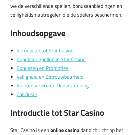
we de verschillende spellen, bonusaanbiedingen en
veiligheidsmaatregelen die de spelers beschermen.
Inhoudsopgave
Introductie tot Star Casino
Populaire Spellen in Star Casino
Bonussen en Promoties
Veiligheid en Betrouwbaarheid
Klantenservice en Ondersteuning
Conclusie
Introductie tot Star Casino
Star Casino is een
online casino
dat zich richt op het