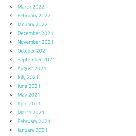
March 2022
February 2022
January 2022
December 2021
November 2021
October 2021
September 2021
August 2021
July 2021
June 2021
May 2021
April 2021
March 2021
February 2021
January 2021