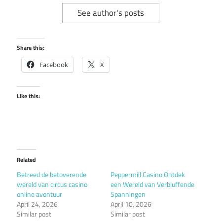
See author's posts
Share this:
Facebook
X
Like this:
Related
Betreed de betoverende
Peppermill Casino Ontdek
wereld van circus casino
een Wereld van Verbluffende
online avontuur
Spanningen
April 24, 2026
April 10, 2026
Similar post
Similar post