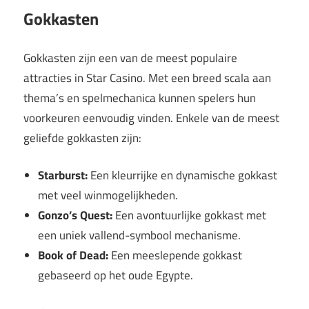
Gokkasten
Gokkasten zijn een van de meest populaire
attracties in Star Casino. Met een breed scala aan
thema’s en spelmechanica kunnen spelers hun
voorkeuren eenvoudig vinden. Enkele van de meest
geliefde gokkasten zijn:
Starburst:
Een kleurrijke en dynamische gokkast
met veel winmogelijkheden.
Gonzo’s Quest:
Een avontuurlijke gokkast met
een uniek vallend-symbool mechanisme.
Book of Dead:
Een meeslepende gokkast
gebaseerd op het oude Egypte.