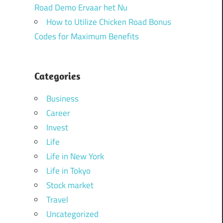
Road Demo Ervaar het Nu
How to Utilize Chicken Road Bonus
Codes for Maximum Benefits
Categories
Business
Career
Invest
Life
Life in New York
Life in Tokyo
Stock market
Travel
Uncategorized