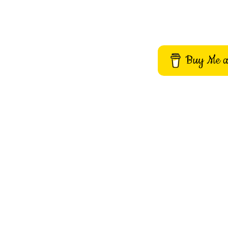
Buy Me a