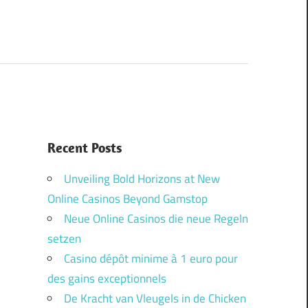
Recent Posts
Unveiling Bold Horizons at New
Online Casinos Beyond Gamstop
Neue Online Casinos die neue Regeln
setzen
Casino dépôt minime à 1 euro pour
des gains exceptionnels
De Kracht van Vleugels in de Chicken