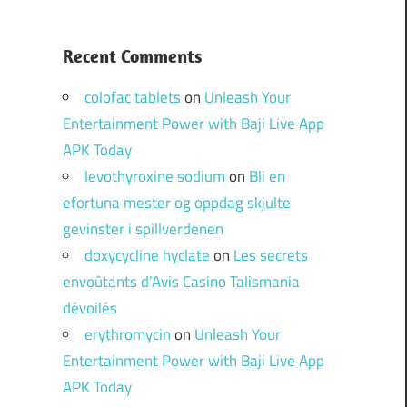
Recent Comments
colofac tablets
on
Unleash Your
Entertainment Power with Baji Live App
APK Today
levothyroxine sodium
on
Bli en
efortuna mester og oppdag skjulte
gevinster i spillverdenen
doxycycline hyclate
on
Les secrets
envoûtants d’Avis Casino Talismania
dévoilés
erythromycin
on
Unleash Your
Entertainment Power with Baji Live App
APK Today