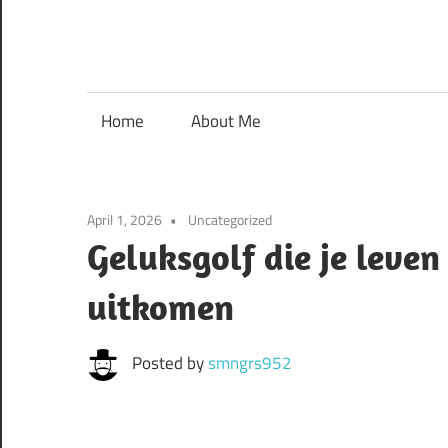
Home
About Me
April 1, 2026
Uncategorized
Geluksgolf die je leve
uitkomen
Posted by
smngrs952