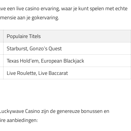
 een live casino ervaring, waar je kunt spelen met echte
dimensie aan je gokervaring.
Populaire Titels
Starburst, Gonzo’s Quest
Texas Hold’em, European Blackjack
Live Roulette, Live Baccarat
 Luckywave Casino zijn de genereuze bonussen en
ire aanbiedingen: