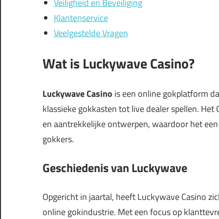
Veiligheid en Beveiliging
Klantenservice
Veelgestelde Vragen
Wat is Luckywave Casino?
Luckywave Casino
is een online gokplatform da
klassieke gokkasten tot live dealer spellen. Het
en aantrekkelijke ontwerpen, waardoor het een 
gokkers.
Geschiedenis van Luckywave
Opgericht in jaartal, heeft Luckywave Casino z
online gokindustrie. Met een focus op klanttevre