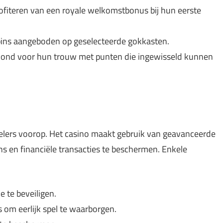
fiteren van een royale welkomstbonus bij hun eerste
pins aangeboden op geselecteerde gokkasten.
ond voor hun trouw met punten die ingewisseld kunnen
pelers voorop. Het casino maakt gebruik van geavanceerde
s en financiële transacties te beschermen. Enkele
 te beveiligen.
 om eerlijk spel te waarborgen.