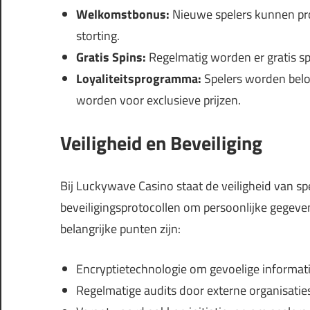
Welkomstbonus:
Nieuwe spelers kunnen pro
storting.
Gratis Spins:
Regelmatig worden er gratis s
Loyaliteitsprogramma:
Spelers worden belo
worden voor exclusieve prijzen.
Veiligheid en Beveiliging
Bij Luckywave Casino staat de veiligheid van s
beveiligingsprotocollen om persoonlijke gegeven
belangrijke punten zijn:
Encryptietechnologie om gevoelige informatie
Regelmatige audits door externe organisaties