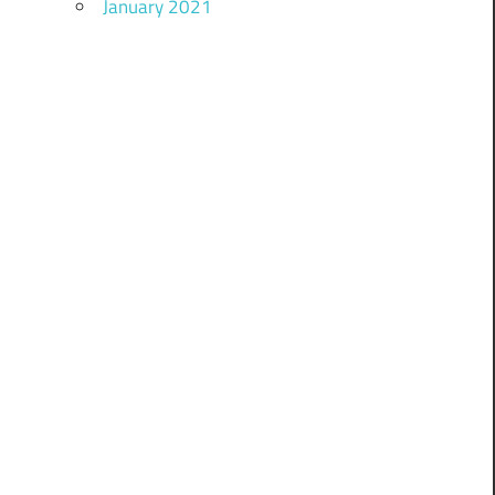
January 2021