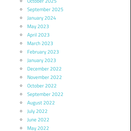
October 2025
September 2025
January 2024
May 2023
April 2023
March 2023
February 2023
January 2023
December 2022
November 2022
October 2022
September 2022
August 2022
July 2022
June 2022
May 2022