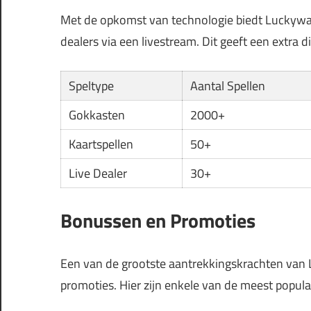
Met de opkomst van technologie biedt Luckywave
dealers via een livestream. Dit geeft een extra 
Speltype
Aantal Spellen
Gokkasten
2000+
Kaartspellen
50+
Live Dealer
30+
Bonussen en Promoties
Een van de grootste aantrekkingskrachten van
promoties. Hier zijn enkele van de meest popula