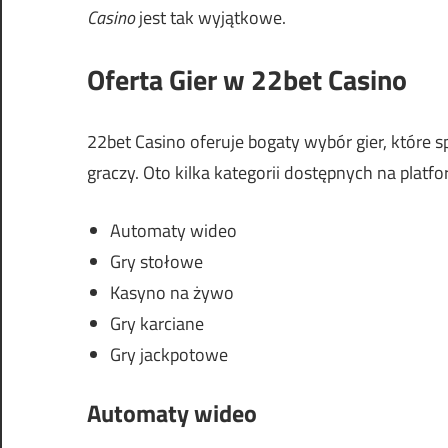
Casino
jest tak wyjątkowe.
Oferta Gier w 22bet Casino
22bet Casino oferuje bogaty wybór gier, które
graczy. Oto kilka kategorii dostępnych na platfo
Automaty wideo
Gry stołowe
Kasyno na żywo
Gry karciane
Gry jackpotowe
Automaty wideo