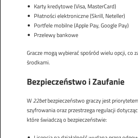
Karty kredytowe (Visa, MasterCard)
Płatności elektroniczne (Skrill, Neteller)
Portfele mobilne (Apple Pay, Google Pay)
Przelewy bankowe
Gracze mogą wybierać spośród wielu opcji, co 
środkami.
Bezpieczeństwo i Zaufanie
W
22bet
bezpieczeństwo graczy jest priorytet
szyfrowania oraz przestrzega regulacji dotycz
które świadczą o bezpieczeństwie:
Licencja na działalność wydana przez odpow