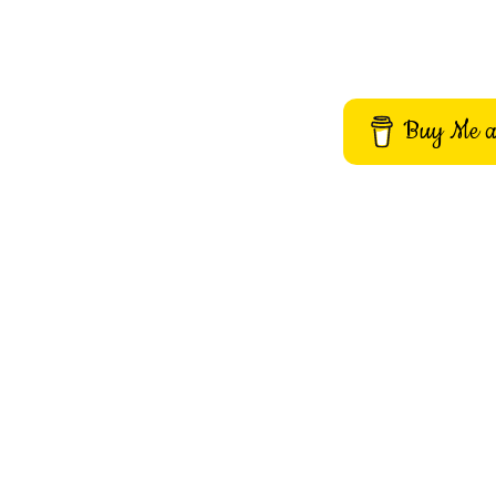
Buy Me a