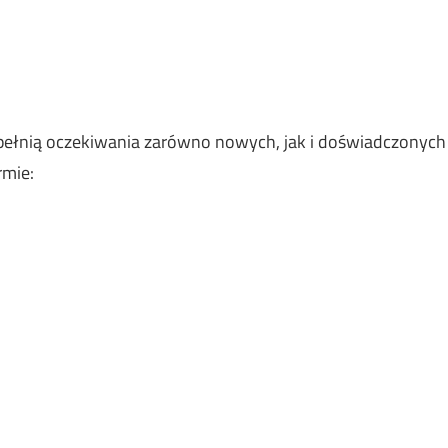
 spełnią oczekiwania zarówno nowych, jak i doświadczonych
rmie: