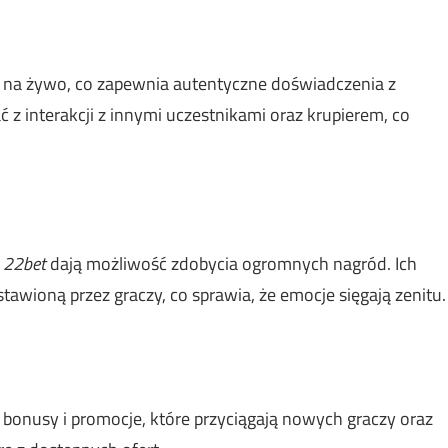
 na żywo, co zapewnia autentyczne doświadczenia z
z interakcji z innymi uczestnikami oraz krupierem, co
w
22bet
dają możliwość zdobycia ogromnych nagród. Ich
awioną przez graczy, co sprawia, że emocje sięgają zenitu.
e bonusy i promocje, które przyciągają nowych graczy oraz