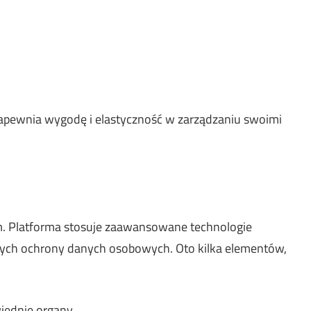
zapewnia wygodę i elastyczność w zarządzaniu swoimi
em. Platforma stosuje zaawansowane technologie
ących ochrony danych osobowych. Oto kilka elementów,
iednie organy