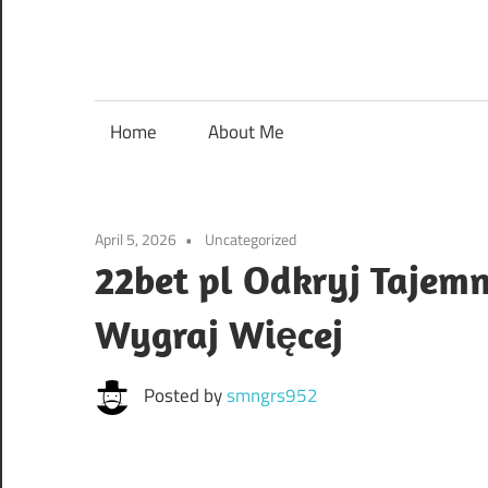
Home
About Me
April 5, 2026
Uncategorized
22bet pl Odkryj Tajem
Wygraj Więcej
Posted by
smngrs952