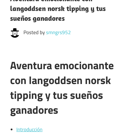
langoddsen norsk tipping y tus
sueños ganadores
Posted by
smngrs952
Aventura emocionante
con langoddsen norsk
tipping y tus sueños
ganadores
Introducción