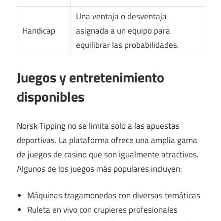
Una ventaja o desventaja
Handicap
asignada a un equipo para
equilibrar las probabilidades.
Juegos y entretenimiento
disponibles
Norsk Tipping no se limita solo a las apuestas
deportivas. La plataforma ofrece una amplia gama
de juegos de casino que son igualmente atractivos.
Algunos de los juegos más populares incluyen:
Máquinas tragamonedas con diversas temáticas
Ruleta en vivo con crupieres profesionales