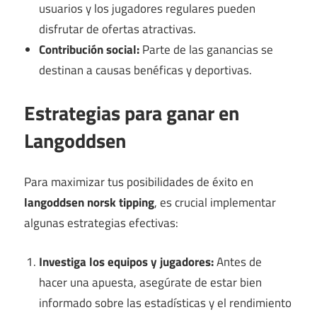
usuarios y los jugadores regulares pueden
disfrutar de ofertas atractivas.
Contribución social:
Parte de las ganancias se
destinan a causas benéficas y deportivas.
Estrategias para ganar en
Langoddsen
Para maximizar tus posibilidades de éxito en
langoddsen norsk tipping
, es crucial implementar
algunas estrategias efectivas:
Investiga los equipos y jugadores:
Antes de
hacer una apuesta, asegúrate de estar bien
informado sobre las estadísticas y el rendimiento