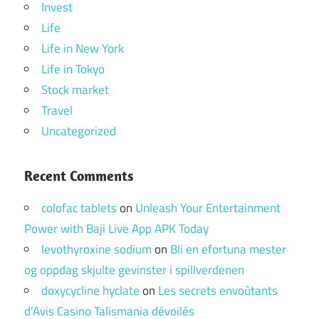
Invest
Life
Life in New York
Life in Tokyo
Stock market
Travel
Uncategorized
Recent Comments
colofac tablets
on
Unleash Your Entertainment
Power with Baji Live App APK Today
levothyroxine sodium
on
Bli en efortuna mester
og oppdag skjulte gevinster i spillverdenen
doxycycline hyclate
on
Les secrets envoûtants
d’Avis Casino Talismania dévoilés