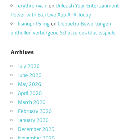
erythromycin
on
Unleash Your Entertainment
Power with Baji Live App APK Today
lisinopril 5 mg
on
Cleobetra Bewertungen
enthüllen verborgene Schätze des Glücksspiels
Archives
July 2026
June 2026
May 2026
April 2026
March 2026
February 2026
January 2026
December 2025
November 2025