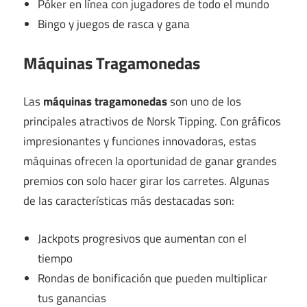
Póker en línea con jugadores de todo el mundo
Bingo y juegos de rasca y gana
Máquinas Tragamonedas
Las
máquinas tragamonedas
son uno de los
principales atractivos de Norsk Tipping. Con gráficos
impresionantes y funciones innovadoras, estas
máquinas ofrecen la oportunidad de ganar grandes
premios con solo hacer girar los carretes. Algunas
de las características más destacadas son:
Jackpots progresivos que aumentan con el
tiempo
Rondas de bonificación que pueden multiplicar
tus ganancias