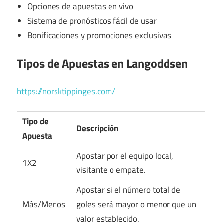
Opciones de apuestas en vivo
Sistema de pronósticos fácil de usar
Bonificaciones y promociones exclusivas
Tipos de Apuestas en Langoddsen
https://norsktippinges.com/
Tipo de
Descripción
Apuesta
Apostar por el equipo local,
1X2
visitante o empate.
Apostar si el número total de
Más/Menos
goles será mayor o menor que un
valor establecido.