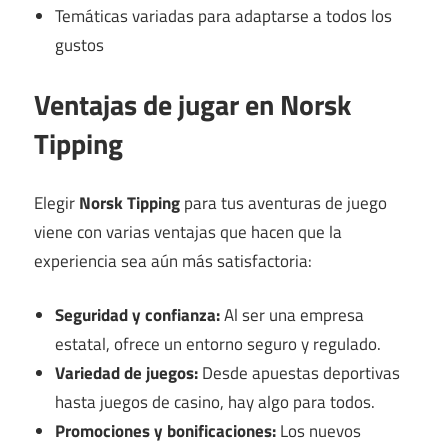
Temáticas variadas para adaptarse a todos los
gustos
Ventajas de jugar en Norsk
Tipping
Elegir
Norsk Tipping
para tus aventuras de juego
viene con varias ventajas que hacen que la
experiencia sea aún más satisfactoria:
Seguridad y confianza:
Al ser una empresa
estatal, ofrece un entorno seguro y regulado.
Variedad de juegos:
Desde apuestas deportivas
hasta juegos de casino, hay algo para todos.
Promociones y bonificaciones:
Los nuevos