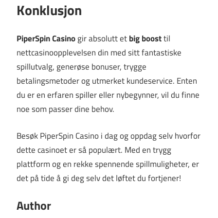
Konklusjon
PiperSpin Casino
gir absolutt et
big boost
til
nettcasinoopplevelsen din med sitt fantastiske
spillutvalg, generøse bonuser, trygge
betalingsmetoder og utmerket kundeservice. Enten
du er en erfaren spiller eller nybegynner, vil du finne
noe som passer dine behov.
Besøk PiperSpin Casino i dag og oppdag selv hvorfor
dette casinoet er så populært. Med en trygg
plattform og en rekke spennende spillmuligheter, er
det på tide å gi deg selv det løftet du fortjener!
Author