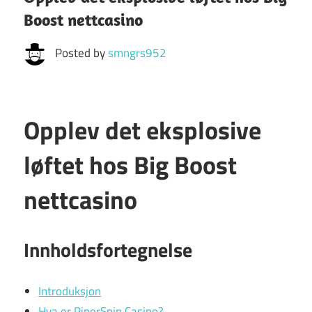
Boost nettcasino
Posted by
smngrs952
Opplev det eksplosive
løftet hos Big Boost
nettcasino
Innholdsfortegnelse
Introduksjon
Hva er PiperSpin Casino?