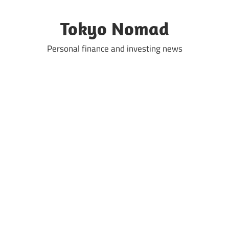
Skip
to
Tokyo Nomad
content
Personal finance and investing news