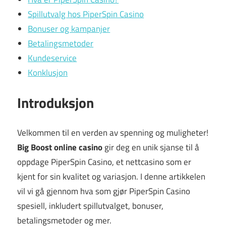
Spillutvalg hos PiperSpin Casino
Bonuser og kampanjer
Betalingsmetoder
Kundeservice
Konklusjon
Introduksjon
Velkommen til en verden av spenning og muligheter!
Big Boost online casino
gir deg en unik sjanse til å
oppdage PiperSpin Casino, et nettcasino som er
kjent for sin kvalitet og variasjon. I denne artikkelen
vil vi gå gjennom hva som gjør PiperSpin Casino
spesiell, inkludert spillutvalget, bonuser,
betalingsmetoder og mer.