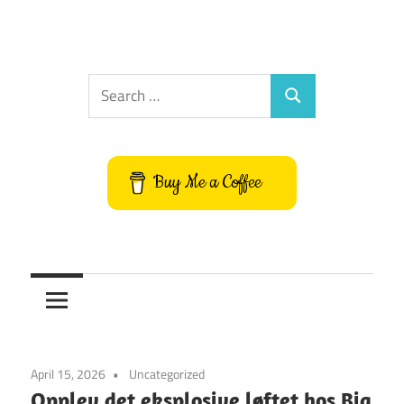
Search
Search
for:
Buy Me a Coffee
April 15, 2026
Uncategorized
Opplev det eksplosive løftet hos Big