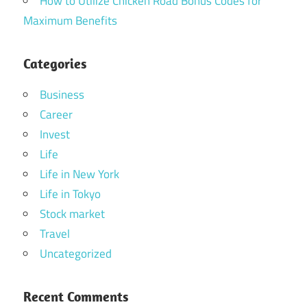
How to Utilize Chicken Road Bonus Codes for
Maximum Benefits
Categories
Business
Career
Invest
Life
Life in New York
Life in Tokyo
Stock market
Travel
Uncategorized
Recent Comments