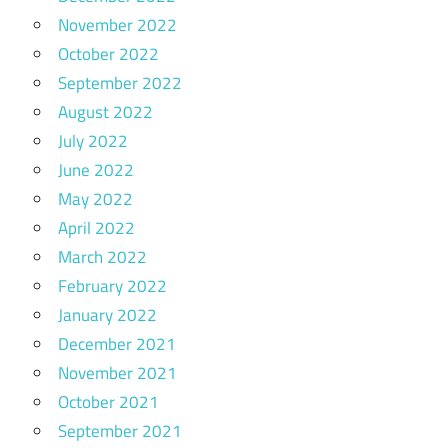
November 2022
October 2022
September 2022
August 2022
July 2022
June 2022
May 2022
April 2022
March 2022
February 2022
January 2022
December 2021
November 2021
October 2021
September 2021