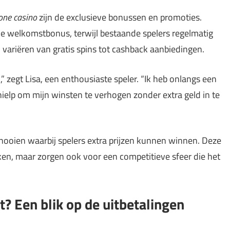
one casino
zijn de exclusieve bonussen en promoties.
e welkomstbonus, terwijl bestaande spelers regelmatig
variëren van gratis spins tot cashback aanbiedingen.
,” zegt Lisa, een enthousiaste speler. “Ik heb onlangs een
elp om mijn winsten te verhogen zonder extra geld in te
nooien waarbij spelers extra prijzen kunnen winnen. Deze
ken, maar zorgen ook voor een competitieve sfeer die het
t? Een blik op de uitbetalingen