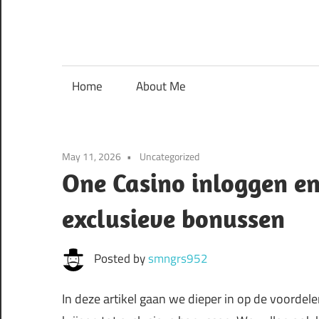
Home
About Me
May 11, 2026
Uncategorized
One Casino inloggen en
exclusieve bonussen
Posted by
smngrs952
In deze artikel gaan we dieper in op de voordel