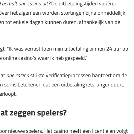
 betaalt one casino uit?
De uitbetalingstijden variëren
Over het algemeen worden stortingen bijna onmiddellijk
ren tot enkele dagen kunnen duren, afhankelijk van de
: “Ik was verrast toen mijn uitbetaling binnen 24 uur op
e online casino’s waar ik heb gespeeld.”
dat
one casino
strikte verificatieprocessen hanteert om de
an soms betekenen dat een uitbetaling iets langer duurt,
erloopt.
at zeggen spelers?
voor nieuwe spelers. Het casino heeft een licentie en volgt