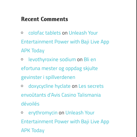
Recent Comments
colofac tablets
on
Unleash Your
Entertainment Power with Baji Live App
APK Today
levothyroxine sodium
on
Bli en
efortuna mester og oppdag skjulte
gevinster i spillverdenen
doxycycline hyclate
on
Les secrets
envoûtants d’Avis Casino Talismania
dévoilés
erythromycin
on
Unleash Your
Entertainment Power with Baji Live App
APK Today