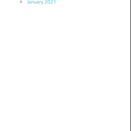
January 2021