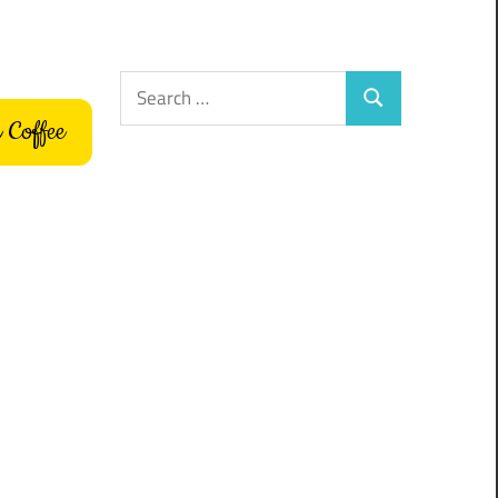
Search
Search
for:
 Coffee