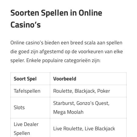
Soorten Spellen in Online
Casino’s
Online casino’s bieden een breed scala aan spellen
die goed zijn afgestemd op de voorkeuren van elke
speler. Enkele populaire categorieën zijn:
Soort Spel
Voorbeeld
Tafelspellen
Roulette, Blackjack, Poker
Starburst, Gonzo’s Quest,
Slots
Mega Moolah
Live Dealer
Live Roulette, Live Blackjack
Spellen