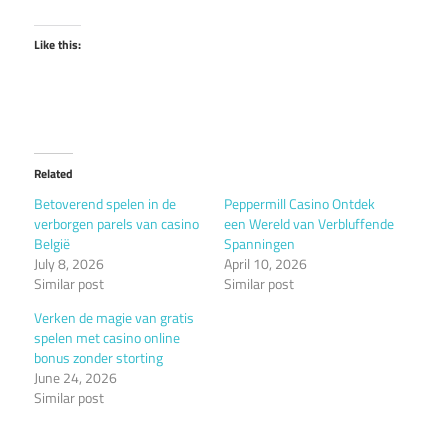
Like this:
Related
Betoverend spelen in de
Peppermill Casino Ontdek
verborgen parels van casino
een Wereld van Verbluffende
België
Spanningen
July 8, 2026
April 10, 2026
Similar post
Similar post
Verken de magie van gratis
spelen met casino online
bonus zonder storting
June 24, 2026
Similar post