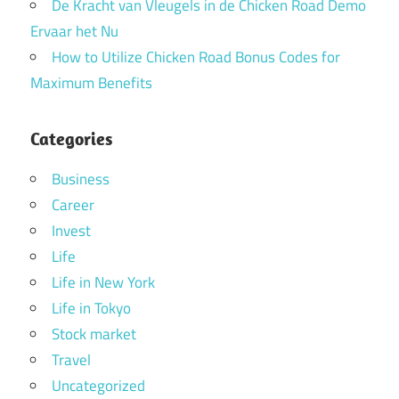
De Kracht van Vleugels in de Chicken Road Demo
Ervaar het Nu
How to Utilize Chicken Road Bonus Codes for
Maximum Benefits
Categories
Business
Career
Invest
Life
Life in New York
Life in Tokyo
Stock market
Travel
Uncategorized