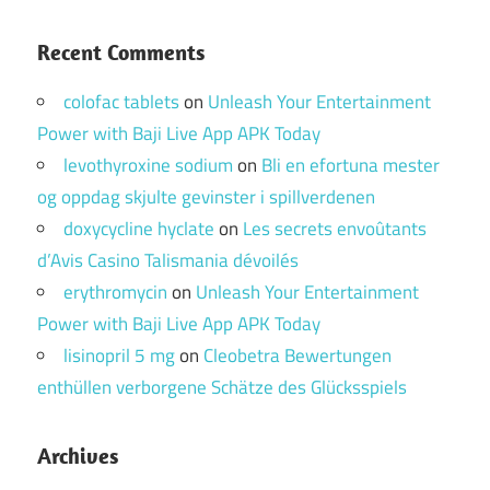
Recent Comments
colofac tablets
on
Unleash Your Entertainment
Power with Baji Live App APK Today
levothyroxine sodium
on
Bli en efortuna mester
og oppdag skjulte gevinster i spillverdenen
doxycycline hyclate
on
Les secrets envoûtants
d’Avis Casino Talismania dévoilés
erythromycin
on
Unleash Your Entertainment
Power with Baji Live App APK Today
lisinopril 5 mg
on
Cleobetra Bewertungen
enthüllen verborgene Schätze des Glücksspiels
Archives