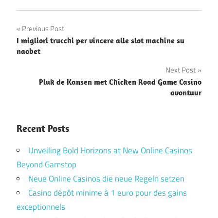
Post
Previous Post
I migliori trucchi per vincere alle slot machine su
navigation
naobet
Next Post
Pluk de Kansen met Chicken Road Game Casino
avontuur
Recent Posts
Unveiling Bold Horizons at New Online Casinos
Beyond Gamstop
Neue Online Casinos die neue Regeln setzen
Casino dépôt minime à 1 euro pour des gains
exceptionnels