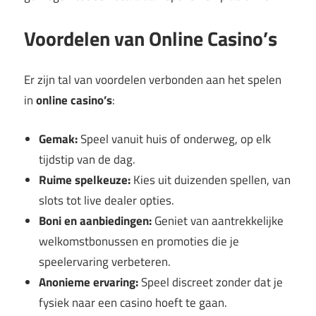
Voordelen van Online Casino’s
Er zijn tal van voordelen verbonden aan het spelen
in
online casino’s
:
Gemak:
Speel vanuit huis of onderweg, op elk
tijdstip van de dag.
Ruime spelkeuze:
Kies uit duizenden spellen, van
slots tot live dealer opties.
Boni en aanbiedingen:
Geniet van aantrekkelijke
welkomstbonussen en promoties die je
speelervaring verbeteren.
Anonieme ervaring:
Speel discreet zonder dat je
fysiek naar een casino hoeft te gaan.