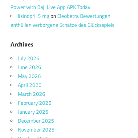
Power with Baji Live App APK Today
lisinopril 5 mg
on
Cleobetra Bewertungen
enthüllen verborgene Schätze des Glücksspiels
Archives
July 2026
June 2026
May 2026
April 2026
March 2026
February 2026
January 2026
December 2025
November 2025