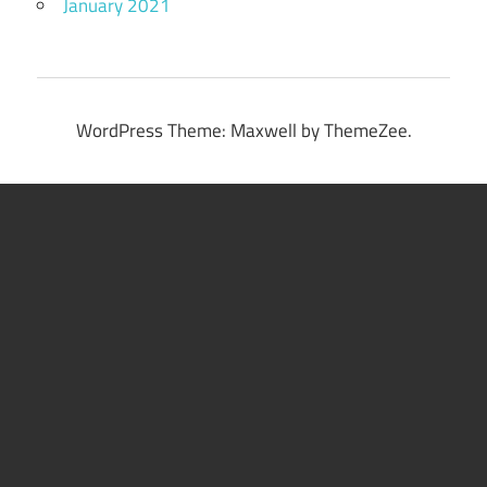
January 2021
WordPress Theme: Maxwell by ThemeZee.