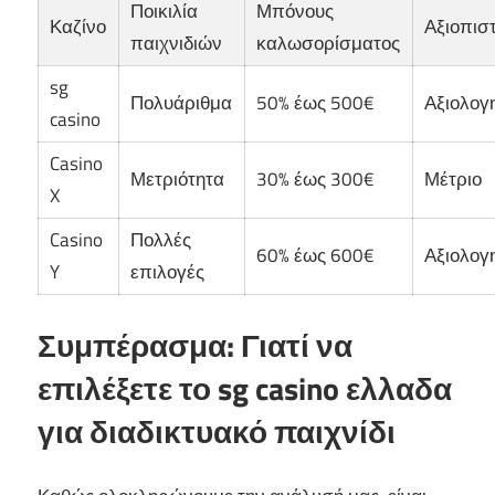
Ποικιλία
Μπόνους
Καζίνο
Αξιοπισ
παιχνιδιών
καλωσορίσματος
sg
Πολυάριθμα
50% έως 500€
Αξιολογ
casino
Casino
Μετριότητα
30% έως 300€
Μέτριο
X
Casino
Πολλές
60% έως 600€
Αξιολογ
Y
επιλογές
Συμπέρασμα: Γιατί να
επιλέξετε το sg casino ελλαδα
για διαδικτυακό παιχνίδι