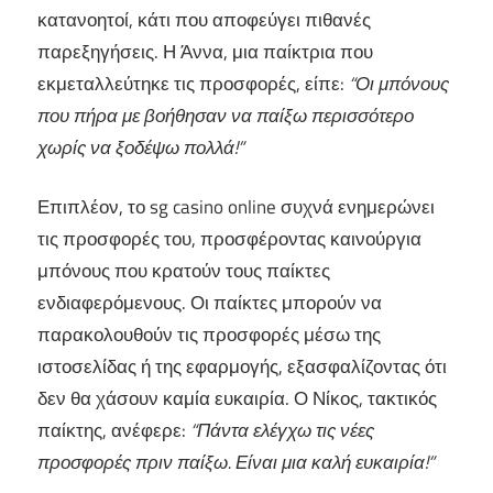
κατανοητοί, κάτι που αποφεύγει πιθανές
παρεξηγήσεις. Η Άννα, μια παίκτρια που
εκμεταλλεύτηκε τις προσφορές, είπε:
“Οι μπόνους
που πήρα με βοήθησαν να παίξω περισσότερο
χωρίς να ξοδέψω πολλά!”
Επιπλέον, το sg casino online συχνά ενημερώνει
τις προσφορές του, προσφέροντας καινούργια
μπόνους που κρατούν τους παίκτες
ενδιαφερόμενους. Οι παίκτες μπορούν να
παρακολουθούν τις προσφορές μέσω της
ιστοσελίδας ή της εφαρμογής, εξασφαλίζοντας ότι
δεν θα χάσουν καμία ευκαιρία. Ο Νίκος, τακτικός
παίκτης, ανέφερε:
“Πάντα ελέγχω τις νέες
προσφορές πριν παίξω. Είναι μια καλή ευκαιρία!”