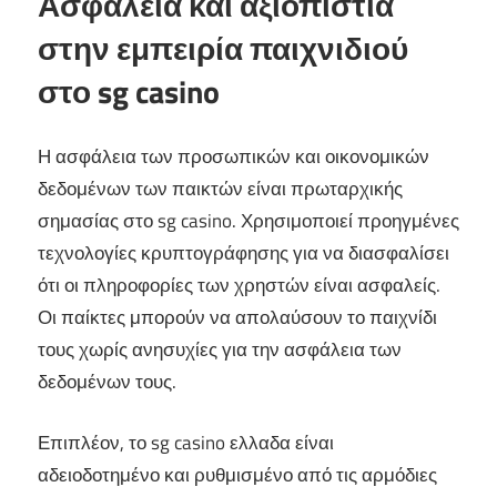
Ασφάλεια και αξιοπιστία
στην εμπειρία παιχνιδιού
στο sg casino
Η ασφάλεια των προσωπικών και οικονομικών
δεδομένων των παικτών είναι πρωταρχικής
σημασίας στο sg casino. Χρησιμοποιεί προηγμένες
τεχνολογίες κρυπτογράφησης για να διασφαλίσει
ότι οι πληροφορίες των χρηστών είναι ασφαλείς.
Οι παίκτες μπορούν να απολαύσουν το παιχνίδι
τους χωρίς ανησυχίες για την ασφάλεια των
δεδομένων τους.
Επιπλέον, το sg casino ελλαδα είναι
αδειοδοτημένο και ρυθμισμένο από τις αρμόδιες