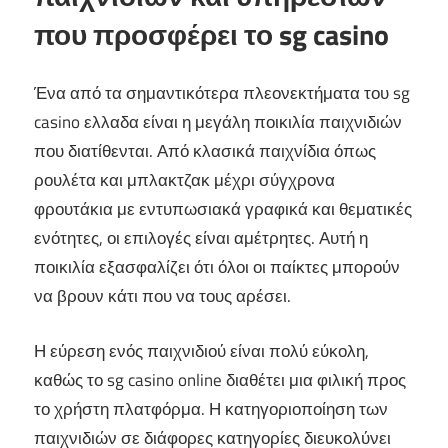
που προσφέρει το sg casino
Ένα από τα σημαντικότερα πλεονεκτήματα του sg
casino ελλαδα είναι η μεγάλη ποικιλία παιχνιδιών
που διατίθενται. Από κλασικά παιχνίδια όπως
ρουλέτα και μπλακτζακ μέχρι σύγχρονα
φρουτάκια με εντυπωσιακά γραφικά και θεματικές
ενότητες, οι επιλογές είναι αμέτρητες. Αυτή η
ποικιλία εξασφαλίζει ότι όλοι οι παίκτες μπορούν
να βρουν κάτι που να τους αρέσει.
Η εύρεση ενός παιχνιδιού είναι πολύ εύκολη,
καθώς το sg casino online διαθέτει μια φιλική προς
το χρήστη πλατφόρμα. Η κατηγοριοποίηση των
παιχνιδιών σε διάφορες κατηγορίες διευκολύνει