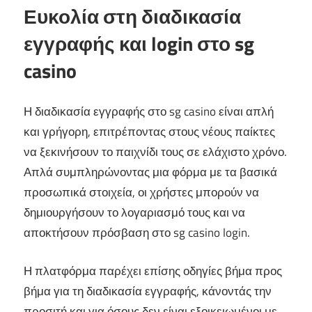
Ευκολία στη διαδικασία
εγγραφής και login στο sg
casino
Η διαδικασία εγγραφής στο sg casino είναι απλή
και γρήγορη, επιτρέποντας στους νέους παίκτες
να ξεκινήσουν το παιχνίδι τους σε ελάχιστο χρόνο.
Απλά συμπληρώνοντας μια φόρμα με τα βασικά
προσωπικά στοιχεία, οι χρήστες μπορούν να
δημιουργήσουν το λογαριασμό τους και να
αποκτήσουν πρόσβαση στο sg casino login.
Η πλατφόρμα παρέχει επίσης οδηγίες βήμα προς
βήμα για τη διαδικασία εγγραφής, κάνοντάς την
προσιτή και για όσους δεν είναι εξοικειωμένοι με