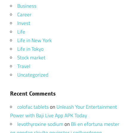
Business
Career
Invest
Life
Life in New York
Life in Tokyo
Stock market
Travel
Uncategorized
Recent Comments
colofac tablets
on
Unleash Your Entertainment
Power with Baji Live App APK Today
levothyroxine sodium
on
Bli en efortuna mester
og oppdag skjulte gevinster i spillverdenen