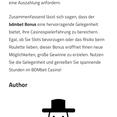
eine Auszahlung anfordern.
Zusammenfassend lässt sich sagen, dass der
bdmbet Bonus
eine hervorragende Gelegenheit
bietet, Ihre Casinospielerfahrung zu bereichern.
Egal, ob Sie Slots bevorzugen oder das Risiko beim
Roulette lieben, dieser Bonus eröffnet Ihnen neue
Möglichkeiten, große Gewinne zu erzielen. Nutzen
Sie die Gelegenheit und genießen Sie spannende
Stunden im BDMbet Casino!
Author