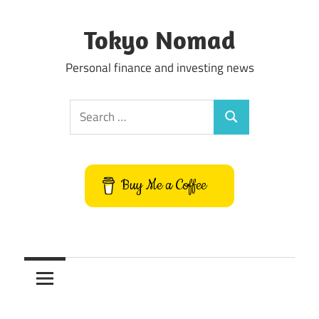
Skip
to
Tokyo Nomad
content
Personal finance and investing news
Search
Search
for:
Buy Me a Coffee