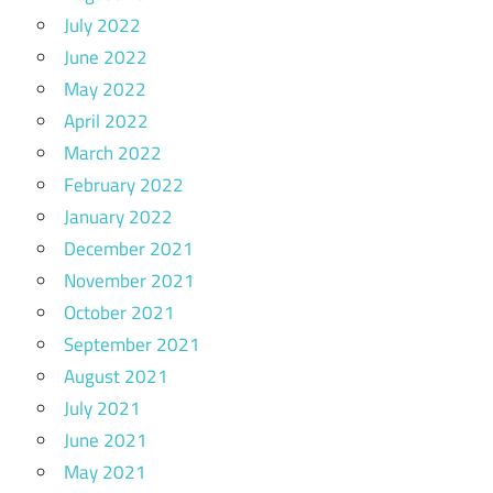
July 2022
June 2022
May 2022
April 2022
March 2022
February 2022
January 2022
December 2021
November 2021
October 2021
September 2021
August 2021
July 2021
June 2021
May 2021