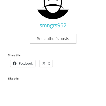
smngrs952
See author's posts
Share this:
Facebook
X
Like this: