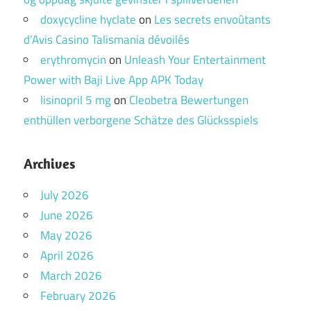
doxycycline hyclate
on
Les secrets envoûtants
d’Avis Casino Talismania dévoilés
erythromycin
on
Unleash Your Entertainment
Power with Baji Live App APK Today
lisinopril 5 mg
on
Cleobetra Bewertungen
enthüllen verborgene Schätze des Glücksspiels
Archives
July 2026
June 2026
May 2026
April 2026
March 2026
February 2026