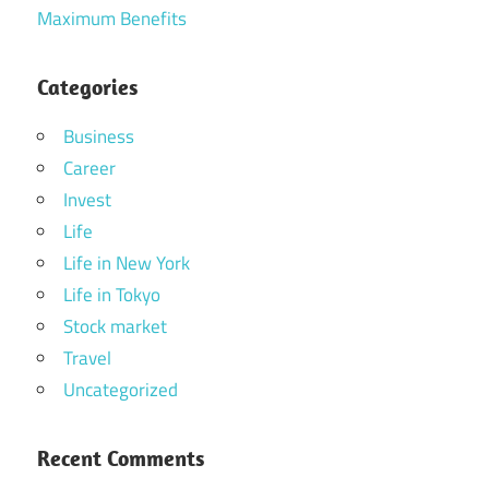
Maximum Benefits
Categories
Business
Career
Invest
Life
Life in New York
Life in Tokyo
Stock market
Travel
Uncategorized
Recent Comments