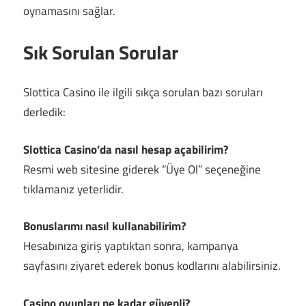
oynamasını sağlar.
Sık Sorulan Sorular
Slottica Casino ile ilgili sıkça sorulan bazı soruları
derledik:
Slottica Casino’da nasıl hesap açabilirim?
Resmi web sitesine giderek “Üye Ol” seçeneğine
tıklamanız yeterlidir.
Bonuslarımı nasıl kullanabilirim?
Hesabınıza giriş yaptıktan sonra, kampanya
sayfasını ziyaret ederek bonus kodlarını alabilirsiniz.
Casino oyunları ne kadar güvenli?