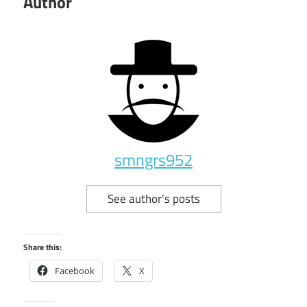
Author
smngrs952
See author's posts
Share this:
Facebook
X